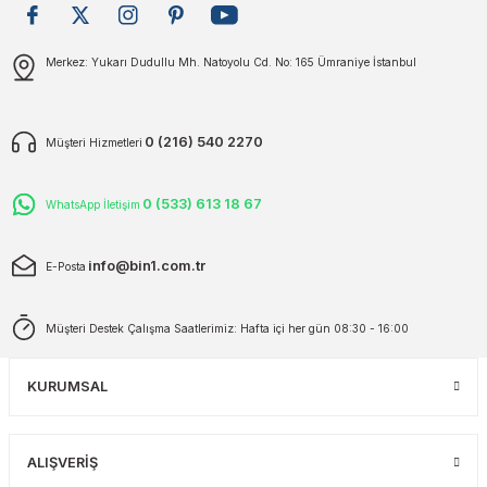
plar
ökecekleri
Gönder
Merkez: Yukarı Dudullu Mh. Natoyolu Cd. No: 165 Ümraniye İstanbul
rı
iler
0 (216) 540 2270
Müşteri Hizmetleri
ları
0 (533) 613 18 67
WhatsApp İletişim
info@bin1.com.tr
E-Posta
Müşteri Destek Çalışma Saatlerimiz: Hafta içi her gün 08:30 - 16:00
KURUMSAL
ALIŞVERİŞ