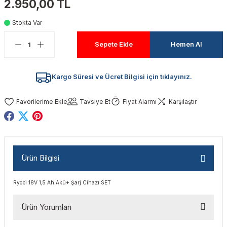
2.950,00 TL
akinaları
nalar
Tabancaları
ları
a Kablosu
ucular
Stokta Var
Testereler
eri
Sökmeler
anları
ar
ar
Sepete Ekle
Hemen Al
kinaları
kinaları
alar
t Bıçaklar
Kargo Süresi ve Ücret Bilgisi için tıklayınız.
Matkaplar
atkaplar
vi Makinaları
er
Tavsiye Et
Fiyat Alarmı
Karşılaştır
rı
ar
a Bıçaklar
tereler
rları
ları
Ürün Bilgisi
kapları
rı
ta / Bağlantı
ünleri
Ryobi 18V 1,5 Ah Akü+ Şarj Cihazı SET
tleri
aları
arı
ri
r
Ürün Yorumları
ıkmalar
kinaları
leri
ımları