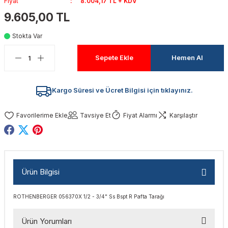
Fiyat
8.004,17 TL + KDV
akinaları
nalar
Tabancaları
ları
a Kablosu
ucular
9.605,00 TL
Stokta Var
Testereler
eri
Sökmeler
anları
ar
ar
Sepete Ekle
Hemen Al
kinaları
kinaları
alar
t Bıçaklar
Matkaplar
atkaplar
vi Makinaları
er
Kargo Süresi ve Ücret Bilgisi için tıklayınız.
rı
ar
a Bıçaklar
Tavsiye Et
Fiyat Alarmı
Karşılaştır
tereler
rları
ları
kapları
rı
ta / Bağlantı
ünleri
Ürün Bilgisi
tleri
aları
arı
ri
r
ROTHENBERGER 056370X 1/2 - 3/4" Ss Bspt R Pafta Tarağı
ıkmalar
kinaları
leri
ımları
Ürün Yorumları