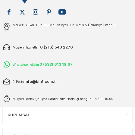
plar
ökecekleri
Gönder
Merkez: Yukarı Dudullu Mh. Natoyolu Cd. No: 165 Ümraniye İstanbul
rı
iler
ları
0 (216) 540 2270
Müşteri Hizmetleri
0 (533) 613 18 67
WhatsApp İletişim
info@bin1.com.tr
E-Posta
Müşteri Destek Çalışma Saatlerimiz: Hafta içi her gün 08:30 - 16:00
KURUMSAL