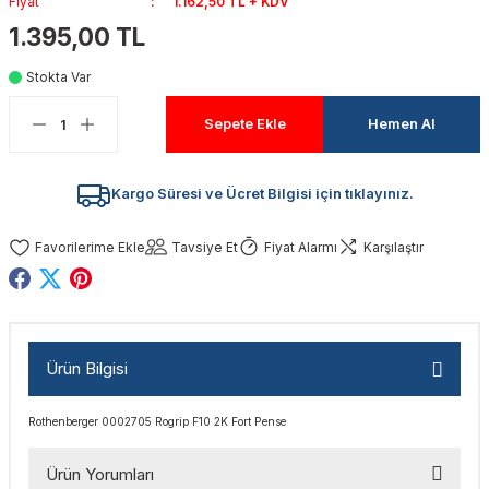
Fiyat
1.162,50 TL + KDV
akinaları
nalar
Tabancaları
ları
a Kablosu
ucular
1.395,00 TL
Stokta Var
Testereler
eri
Sökmeler
anları
ar
ar
Sepete Ekle
Hemen Al
kinaları
kinaları
alar
t Bıçaklar
Matkaplar
atkaplar
vi Makinaları
er
Kargo Süresi ve Ücret Bilgisi için tıklayınız.
rı
ar
a Bıçaklar
Tavsiye Et
Fiyat Alarmı
Karşılaştır
tereler
rları
ları
kapları
rı
ta / Bağlantı
ünleri
Ürün Bilgisi
tleri
aları
arı
ri
r
Rothenberger 0002705 Rogrip F10 2K Fort Pense
ıkmalar
kinaları
leri
ımları
Ürün Yorumları