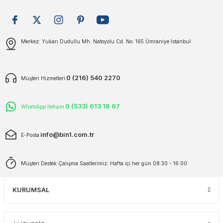
plar
ökecekleri
Gönder
Merkez: Yukarı Dudullu Mh. Natoyolu Cd. No: 165 Ümraniye İstanbul
rı
iler
ları
0 (216) 540 2270
Müşteri Hizmetleri
0 (533) 613 18 67
WhatsApp İletişim
info@bin1.com.tr
E-Posta
Müşteri Destek Çalışma Saatlerimiz: Hafta içi her gün 08:30 - 16:00
KURUMSAL