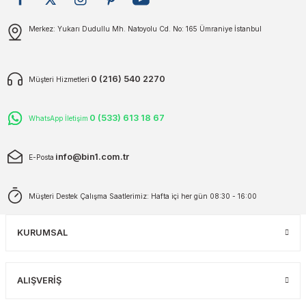
plar
ökecekleri
Gönder
Merkez: Yukarı Dudullu Mh. Natoyolu Cd. No: 165 Ümraniye İstanbul
rı
iler
0 (216) 540 2270
Müşteri Hizmetleri
ları
0 (533) 613 18 67
WhatsApp İletişim
info@bin1.com.tr
E-Posta
Müşteri Destek Çalışma Saatlerimiz: Hafta içi her gün 08:30 - 16:00
KURUMSAL
ALIŞVERİŞ