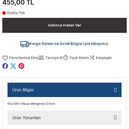
455,00 TL
akinaları
nalar
Tabancaları
ları
a Kablosu
ucular
Stokta Yok
Testereler
eri
Sökmeler
anları
ar
ar
Gelince Haber Ver
kinaları
kinaları
alar
t Bıçaklar
Kargo Süresi ve Ücret Bilgisi için tıklayınız.
Matkaplar
atkaplar
vi Makinaları
er
Tavsiye Et
Fiyat Alarmı
Karşılaştır
rı
ar
a Bıçaklar
tereler
rları
ları
Ürün Bilgisi
kapları
rı
ta / Bağlantı
ünleri
Rico Mini Masa Mengenesi 50mm
tleri
aları
arı
ri
r
Ürün Yorumları
ıkmalar
kinaları
leri
ımları