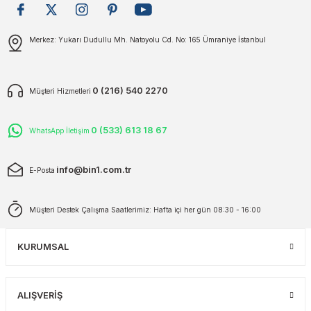
plar
ökecekleri
Gönder
Merkez: Yukarı Dudullu Mh. Natoyolu Cd. No: 165 Ümraniye İstanbul
rı
iler
0 (216) 540 2270
Müşteri Hizmetleri
ları
0 (533) 613 18 67
WhatsApp İletişim
info@bin1.com.tr
E-Posta
Müşteri Destek Çalışma Saatlerimiz: Hafta içi her gün 08:30 - 16:00
KURUMSAL
ALIŞVERİŞ