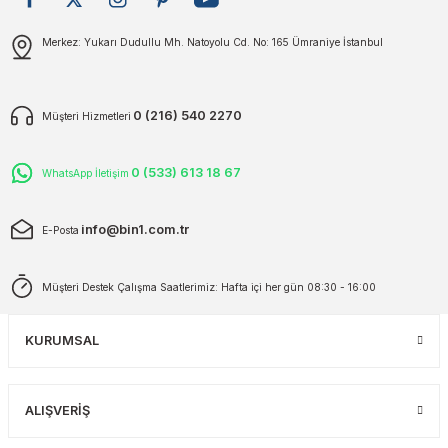
plar
ökecekleri
Gönder
Merkez: Yukarı Dudullu Mh. Natoyolu Cd. No: 165 Ümraniye İstanbul
rı
iler
0 (216) 540 2270
Müşteri Hizmetleri
ları
0 (533) 613 18 67
WhatsApp İletişim
info@bin1.com.tr
E-Posta
Müşteri Destek Çalışma Saatlerimiz: Hafta içi her gün 08:30 - 16:00
KURUMSAL
ALIŞVERİŞ