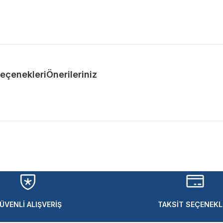
Seçenekleri
Önerileriniz
ularda yetersiz gördüğünüz noktaları öneri formunu kullanarak tarafımıza 
Bu ürüne ilk yorumu siz yapın!
Yorum Yaz
ÜVENLİ ALIŞVERİŞ
TAKSİT SEÇENEKL