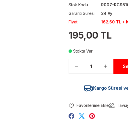
Stok Kodu
R007-RC951
Garanti Süresi
24 Ay
Fiyat
162,50 TL + 
195,00 TL
Stokta Var
Se
Kargo Süresi ve 
Tavsi