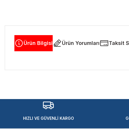
Ürün Bilgisi
Ürün Yorumları
Taksit 
Bu ürünün fiyat bilgisi, resim, ürün açıklamalarında ve diğer kon
Görüş ve önerileriniz için teşekkür ederiz.
Ürün resmi kalitesiz, bozuk veya görüntülenemiyor.
Ürün açıklamasında eksik bilgiler bulunuyor.
Ürün bilgilerinde hatalar bulunuyor.
Ürün fiyatı diğer sitelerden daha pahalı.
HIZLI VE GÜVENLİ KARGO
G
Bu ürüne benzer farklı alternatifler olmalı.