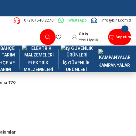
0 (216) 540 2270
WhatsApp
info@bin1.com.tr
Giriş
Sepetim
Yeni Üyelik
HÇE VE
ELEKTRİK
İŞ GÜVENLİK
KAMPANYALAR
TARIM
MALZEMELERİ
ÜRÜNLERİ
okma T70
Takımlar