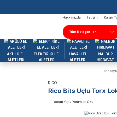
Hakkımızda
İletişim
Kargo Ta
AKÜLÜ EL
ELEKTİRİKLİ EL
HAVALI EL
NALBUR
ALETLERİ
ALETLERİ
ALETLERİ
HIRDAVAT
Anasayf
RİCO
Rico Bits Uçlu Torx L
Yorum Yap / Yorumları Oku