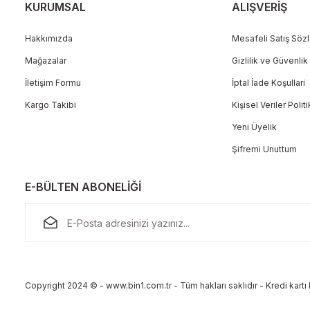
KURUMSAL
ALIŞVERİŞ
Hakkımızda
Mesafeli Satış Söz
Mağazalar
Gizlilik ve Güvenlik
Gönder
İletişim Formu
İptal İade Koşullari
Kargo Takibi
Kişisel Veriler Polit
Yeni Üyelik
Şifremi Unuttum
E-BÜLTEN ABONELİĞİ
Copyright 2024 © - www.bin1.com.tr - Tüm hakları saklıdır - Kredi kartı b