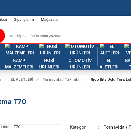
kibi
Siparişlerim
Mağazalar
KAMP
HOBİ
OTOMOTİV
EL
BA
MALZEMELERİ
ÜRÜNLERİ
ÜRÜNLERİ
ALETLERİ
a
EL ALETLERİ
Tornavida / Takımlar
Rico Bits Uçlu Torx L
okma T70
Kategori
Tornavida / 