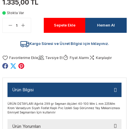
1.335,00 TL
akinaları
nalar
Tabancaları
ları
a Kablosu
ucular
Stokta Var
Testereler
eri
Sökmeler
anları
ar
ar
Sepete Ekle
Hemen Al
kinaları
kinaları
alar
t Bıçaklar
Kargo Süresi ve Ücret Bilgisi için tıklayınız.
Matkaplar
atkaplar
vi Makinaları
er
Tavsiye Et
Fiyat Alarmı
Karşılaştır
rı
ar
a Bıçaklar
tereler
rları
ları
Ürün Bilgisi
kapları
rı
ta / Bağlantı
ünleri
ÜRÜN DETAYLARI Ağırlık 299 gr Segman ölçüleri 40-100 Mm L mm 225Mm
tleri
aları
arı
ri
r
Krom Vanadyum Siyah Fosfat Kaplı Pvc İzoleli Sap Görünmez Yay Mekanizması
Emniyet Segmanları İçin kullanılır
ıkmalar
kinaları
leri
ımları
Ürün Yorumları