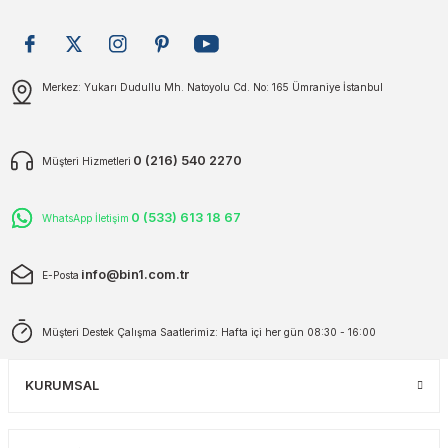
plar
ökecekleri
Gönder
Merkez: Yukarı Dudullu Mh. Natoyolu Cd. No: 165 Ümraniye İstanbul
rı
iler
ları
0 (216) 540 2270
Müşteri Hizmetleri
0 (533) 613 18 67
WhatsApp İletişim
info@bin1.com.tr
E-Posta
Müşteri Destek Çalışma Saatlerimiz: Hafta içi her gün 08:30 - 16:00
KURUMSAL