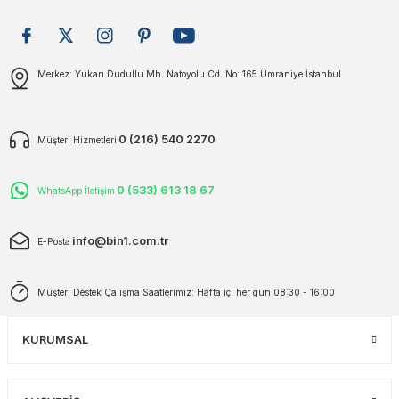
plar
ökecekleri
Gönder
Merkez: Yukarı Dudullu Mh. Natoyolu Cd. No: 165 Ümraniye İstanbul
rı
iler
ları
0 (216) 540 2270
Müşteri Hizmetleri
0 (533) 613 18 67
WhatsApp İletişim
info@bin1.com.tr
E-Posta
Müşteri Destek Çalışma Saatlerimiz: Hafta içi her gün 08:30 - 16:00
KURUMSAL