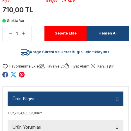
Fiyat
591,67 TL + KDV
akinaları
nalar
Tabancaları
ları
a Kablosu
ucular
710,00 TL
Stokta Var
Testereler
eri
Sökmeler
anları
ar
ar
Sepete Ekle
Hemen Al
kinaları
kinaları
alar
t Bıçaklar
Matkaplar
atkaplar
vi Makinaları
er
Kargo Süresi ve Ücret Bilgisi için tıklayınız.
rı
ar
a Bıçaklar
Tavsiye Et
Fiyat Alarmı
Karşılaştır
tereler
rları
ları
kapları
rı
ta / Bağlantı
ünleri
Ürün Bilgisi
tleri
aları
arı
ri
r
1.5,2,2.5,3,4,5,6,8,10mm
ıkmalar
kinaları
leri
ımları
Ürün Yorumları