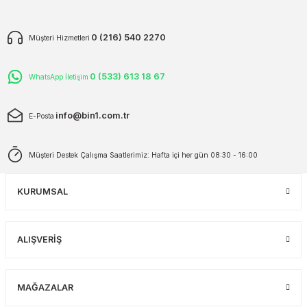
plar
ökecekleri
0 (216) 540 2270
Müşteri Hizmetleri
rı
iler
0 (533) 613 18 67
WhatsApp İletişim
ları
info@bin1.com.tr
E-Posta
Müşteri Destek Çalışma Saatlerimiz: Hafta içi her gün 08:30 - 16:00
KURUMSAL
ALIŞVERİŞ
MAĞAZALAR