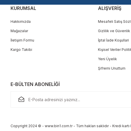
KURUMSAL
ALIŞVERİŞ
Hakkımızda
Mesafeli Satış Söz
Mağazalar
Gizlilik ve Güvenlik
Gönder
İletişim Formu
İptal İade Koşullari
Kargo Takibi
Kişisel Veriler Polit
Yeni Üyelik
Şifremi Unuttum
E-BÜLTEN ABONELİĞİ
Copyright 2024 © - www.bin1.com.tr - Tüm hakları saklıdır - Kredi kartı b