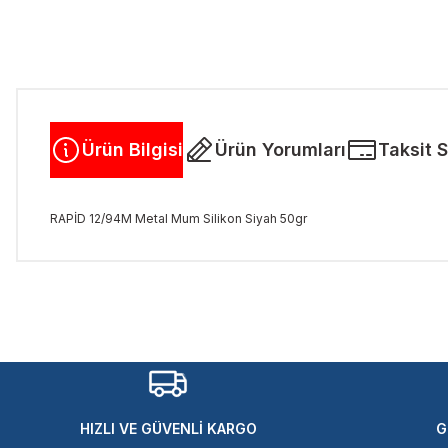
Ürün Bilgisi
Ürün Yorumları
Taksit 
RAPİD 12/94M Metal Mum Silikon Siyah 50gr
Bu ürünün fiyat bilgisi, resim, ürün açıklamalarında ve diğer kon
Görüş ve önerileriniz için teşekkür ederiz.
Ürün resmi kalitesiz, bozuk veya görüntülenemiyor.
Ürün açıklamasında eksik bilgiler bulunuyor.
Ürün bilgilerinde hatalar bulunuyor.
Ürün fiyatı diğer sitelerden daha pahalı.
HIZLI VE GÜVENLİ KARGO
G