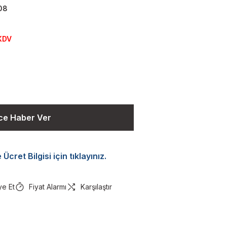
08
KDV
ce Haber Ver
Ücret Bilgisi için tıklayınız.
ye Et
Fiyat Alarmı
Karşılaştır