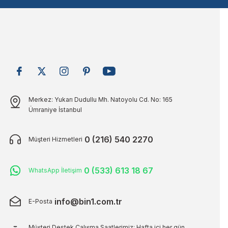
Bu ürüne benzer farklı alternatifler olmalı.
Merkez: Yukarı Dudullu Mh. Natoyolu Cd. No: 165
Ümraniye İstanbul
0 (216) 540 2270
Müşteri Hizmetleri
0 (533) 613 18 67
WhatsApp İletişim
info@bin1.com.tr
E-Posta
Müşteri Destek Çalışma Saatlerimiz: Hafta içi her gün