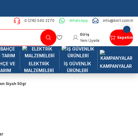
0 (216) 540 2270
WhatsApp
info@bin1.com.tr
Giriş
Sepetim
Yeni Üyelik
HÇE VE
ELEKTRİK
İŞ GÜVENLİK
KAMPANYALAR
TARIM
MALZEMELERİ
ÜRÜNLERİ
on Siyah 50gr
ar