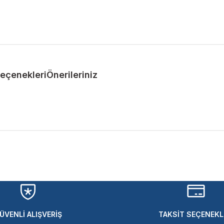
Seçenekleri
Önerileriniz
ularda yetersiz gördüğünüz noktaları öneri formunu kullanarak tarafımıza 
Bu ürüne ilk yorumu siz yapın!
Yorum Yaz
ÜVENLİ ALIŞVERİŞ
TAKSİT SEÇENEKL