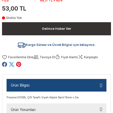
Fiyat
44,17 TL + KDV
akinaları
nalar
Tabancaları
ları
a Kablosu
ucular
53,00 TL
Stokta Yok
Testereler
eri
Sökmeler
anları
ar
ar
Gelince Haber Ver
kinaları
kinaları
alar
t Bıçaklar
Matkaplar
atkaplar
vi Makinaları
er
Kargo Süresi ve Ücret Bilgisi için tıklayınız.
rı
ar
a Bıçaklar
Tavsiye Et
Fiyat Alarmı
Karşılaştır
tereler
rları
ları
kapları
rı
ta / Bağlantı
ünleri
Ürün Bilgisi
tleri
aları
arı
ri
r
Prossive 5310BL Çift Taraflı Siyah Köpük Bant 19mm x 3m
ıkmalar
kinaları
leri
ımları
Ürün Yorumları