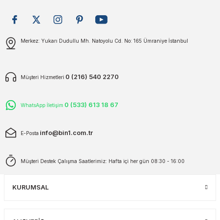
plar
ökecekleri
Gönder
Merkez: Yukarı Dudullu Mh. Natoyolu Cd. No: 165 Ümraniye İstanbul
rı
iler
ları
0 (216) 540 2270
Müşteri Hizmetleri
0 (533) 613 18 67
WhatsApp İletişim
info@bin1.com.tr
E-Posta
Müşteri Destek Çalışma Saatlerimiz: Hafta içi her gün 08:30 - 16:00
KURUMSAL