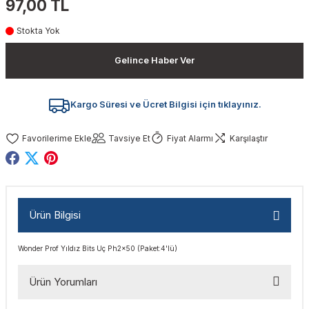
97,00 TL
akinaları
nalar
Tabancaları
ları
a Kablosu
ucular
Stokta Yok
Testereler
eri
Sökmeler
anları
ar
ar
Gelince Haber Ver
kinaları
kinaları
alar
t Bıçaklar
Kargo Süresi ve Ücret Bilgisi için tıklayınız.
Matkaplar
atkaplar
vi Makinaları
er
Tavsiye Et
Fiyat Alarmı
Karşılaştır
rı
ar
a Bıçaklar
tereler
rları
ları
Ürün Bilgisi
kapları
rı
ta / Bağlantı
ünleri
Wonder Prof Yıldız Bits Uç Ph2x50 (Paket:4'lü)
tleri
aları
arı
ri
r
Ürün Yorumları
ıkmalar
kinaları
leri
ımları