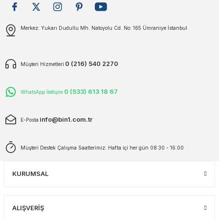
plar
ökecekleri
Gönder
Merkez: Yukarı Dudullu Mh. Natoyolu Cd. No: 165 Ümraniye İstanbul
rı
iler
0 (216) 540 2270
Müşteri Hizmetleri
ları
0 (533) 613 18 67
WhatsApp İletişim
info@bin1.com.tr
E-Posta
Müşteri Destek Çalışma Saatlerimiz: Hafta içi her gün 08:30 - 16:00
KURUMSAL
ALIŞVERİŞ