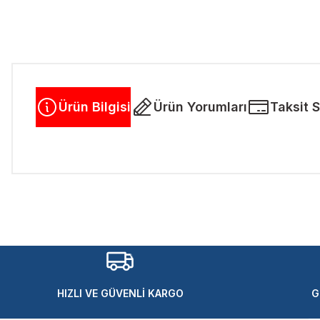
Ürün Bilgisi
Ürün Yorumları
Taksit 
Bu ürünün fiyat bilgisi, resim, ürün açıklamalarında ve diğer kon
Görüş ve önerileriniz için teşekkür ederiz.
Ürün resmi kalitesiz, bozuk veya görüntülenemiyor.
Ürün açıklamasında eksik bilgiler bulunuyor.
Ürün bilgilerinde hatalar bulunuyor.
Ürün fiyatı diğer sitelerden daha pahalı.
HIZLI VE GÜVENLİ KARGO
G
Bu ürüne benzer farklı alternatifler olmalı.