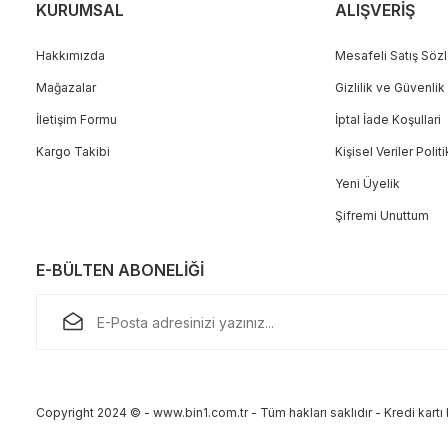
KURUMSAL
ALIŞVERİŞ
Hakkımızda
Mesafeli Satış Söz
Mağazalar
Gizlilik ve Güvenlik
Gönder
İletişim Formu
İptal İade Koşullari
Kargo Takibi
Kişisel Veriler Polit
Yeni Üyelik
Şifremi Unuttum
E-BÜLTEN ABONELİĞİ
Copyright 2024 © - www.bin1.com.tr - Tüm hakları saklıdır - Kredi kartı b