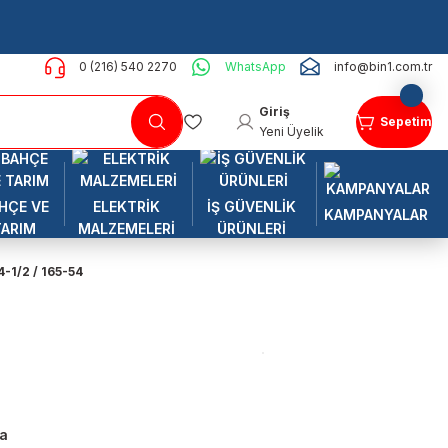
0 (216) 540 2270
WhatsApp
info@bin1.com.tr
Giriş
Sepetim
Yeni Üyelik
HÇE VE
ELEKTRİK
İŞ GÜVENLİK
KAMPANYALAR
TARIM
MALZEMELERİ
ÜRÜNLERİ
4-1/2 / 165-54
a