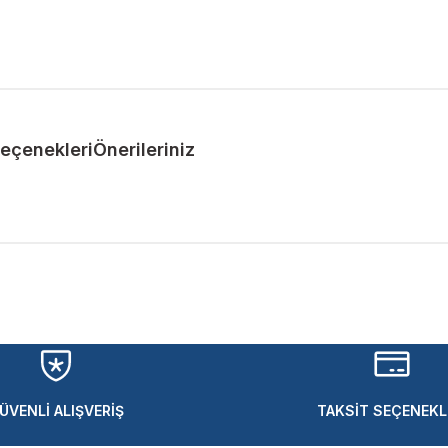
Seçenekleri
Önerileriniz
ularda yetersiz gördüğünüz noktaları öneri formunu kullanarak tarafımıza 
Bu ürüne ilk yorumu siz yapın!
Yorum Yaz
ÜVENLİ ALIŞVERİŞ
TAKSİT SEÇENEKL