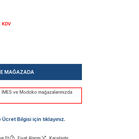
+ KDV
CE MAĞAZADA
ye İMES ve Modoko mağazalarımızda
Ücret Bilgisi için tıklayınız.
ye Et
Fiyat Alarmı
Karşılaştır