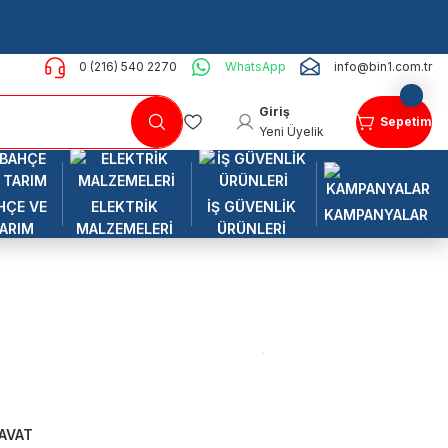
0 (216) 540 2270
WhatsApp
info@bin1.com.tr
Giriş
Sepetim
Yeni Üyelik
HÇE VE
ELEKTRİK
İŞ GÜVENLİK
KAMPANYALAR
ARIM
MALZEMELERİ
ÜRÜNLERİ
AVAT