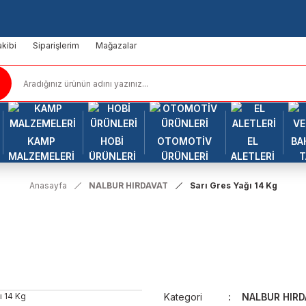
kibi
Siparişlerim
Mağazalar
KAMP
HOBİ
OTOMOTİV
EL
BA
MALZEMELERİ
ÜRÜNLERİ
ÜRÜNLERİ
ALETLERİ
T
Anasayfa
NALBUR HIRDAVAT
Sarı Gres Yağı 14 Kg
Kategori
NALBUR HIRD