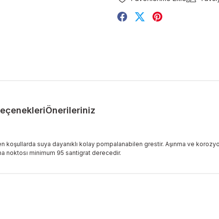
Seçenekleri
Önerileriniz
eyen koşullarda suya dayanıklı kolay pompalanabilen grestir. Aşınma ve koro
ama noktosı minimum 95 santigrat derecedir.
ularda yetersiz gördüğünüz noktaları öneri formunu kullanarak tarafımıza 
Bu ürüne ilk yorumu siz yapın!