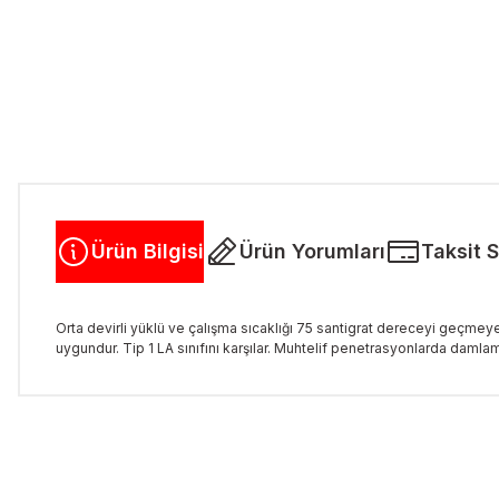
Ürün Bilgisi
Ürün Yorumları
Taksit 
Orta devirli yüklü ve çalışma sıcaklığı 75 santigrat dereceyi geçm
uygundur. Tip 1 LA sınıfını karşılar. Muhtelif penetrasyonlarda daml
Bu ürünün fiyat bilgisi, resim, ürün açıklamalarında ve diğer kon
Görüş ve önerileriniz için teşekkür ederiz.
Ürün resmi kalitesiz, bozuk veya görüntülenemiyor.