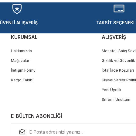
Yorum Yaz
ÜVENLİ ALIŞVERİŞ
TAKSİT SEÇENEKL
KURUMSAL
ALIŞVERİŞ
Hakkımızda
Mesafeli Satış Söz
Mağazalar
Gizlilik ve Güvenlik
Gönder
İletişim Formu
İptal İade Koşullari
Kargo Takibi
Kişisel Veriler Polit
Yeni Üyelik
Şifremi Unuttum
E-BÜLTEN ABONELİĞİ