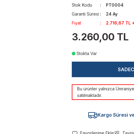
Stok Kodu
PT0004
Garanti Süresi
24 Ay
Fiyat
2.716,67 TL 
3.260,00 TL
Stokta Var
SADE
Bu ürünler yalnızca Ümrani
satılmaktadır.
Kargo Süresi ve 
Tavsi