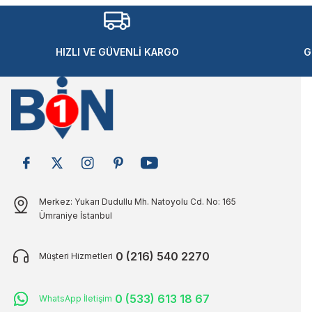
Ürün açıklamasında eksik bilgiler bulunuyor.
Ürün bilgilerinde hatalar bulunuyor.
Ürün fiyatı diğer sitelerden daha pahalı.
HIZLI VE GÜVENLİ KARGO
G
Bu ürüne benzer farklı alternatifler olmalı.
Merkez: Yukarı Dudullu Mh. Natoyolu Cd. No: 165
Ümraniye İstanbul
0 (216) 540 2270
Müşteri Hizmetleri
0 (533) 613 18 67
WhatsApp İletişim