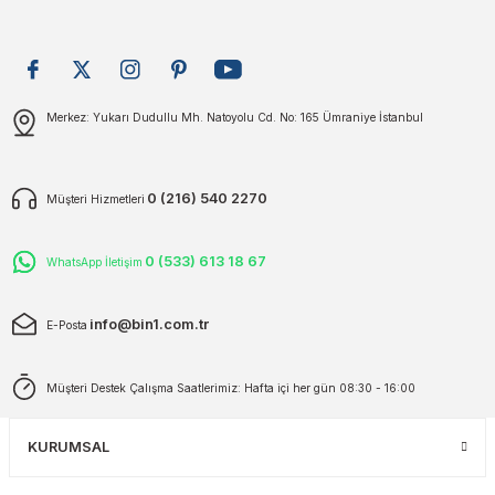
plar
ökecekleri
Gönder
Merkez: Yukarı Dudullu Mh. Natoyolu Cd. No: 165 Ümraniye İstanbul
rı
iler
ları
0 (216) 540 2270
Müşteri Hizmetleri
0 (533) 613 18 67
WhatsApp İletişim
info@bin1.com.tr
E-Posta
Müşteri Destek Çalışma Saatlerimiz: Hafta içi her gün 08:30 - 16:00
KURUMSAL