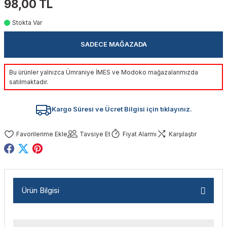
98,00 TL
akinaları
nalar
Tabancaları
ları
a Kablosu
ucular
Stokta Var
Testereler
eri
Sökmeler
anları
ar
ar
SADECE MAĞAZADA
kinaları
kinaları
alar
t Bıçaklar
Bu ürünler yalnızca Ümraniye İMES ve Modoko mağazalarımızda
satılmaktadır.
Matkaplar
atkaplar
vi Makinaları
er
Kargo Süresi ve Ücret Bilgisi için tıklayınız.
rı
ar
a Bıçaklar
Tavsiye Et
Fiyat Alarmı
Karşılaştır
tereler
rları
ları
kapları
rı
ta / Bağlantı
ünleri
tleri
aları
arı
ri
r
Ürün Bilgisi
ıkmalar
kinaları
leri
ımları