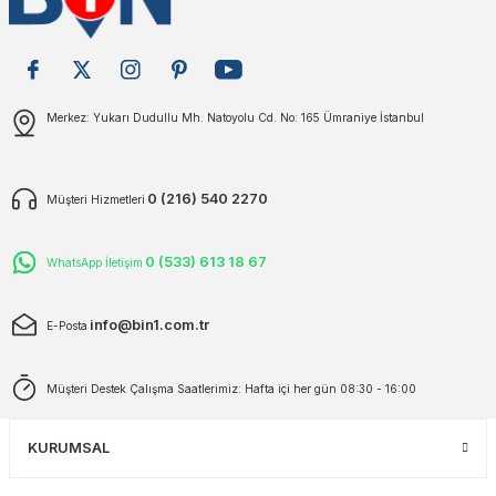
plar
ökecekleri
Gönder
Merkez: Yukarı Dudullu Mh. Natoyolu Cd. No: 165 Ümraniye İstanbul
rı
iler
ları
0 (216) 540 2270
Müşteri Hizmetleri
0 (533) 613 18 67
WhatsApp İletişim
info@bin1.com.tr
E-Posta
Müşteri Destek Çalışma Saatlerimiz: Hafta içi her gün 08:30 - 16:00
KURUMSAL