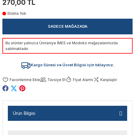
270,00 TL
akinaları
nalar
Tabancaları
ları
a Kablosu
ucular
Stokta Yok
Testereler
eri
Sökmeler
anları
ar
ar
SADECE MAĞAZADA
kinaları
kinaları
alar
t Bıçaklar
Bu ürünler yalnızca Ümraniye İMES ve Modoko mağazalarımızda
satılmaktadır.
Matkaplar
atkaplar
vi Makinaları
er
Kargo Süresi ve Ücret Bilgisi için tıklayınız.
rı
ar
a Bıçaklar
Tavsiye Et
Fiyat Alarmı
Karşılaştır
tereler
rları
ları
kapları
rı
ta / Bağlantı
ünleri
tleri
aları
arı
ri
r
Ürün Bilgisi
ıkmalar
kinaları
leri
ımları