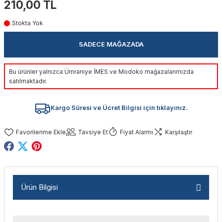
210,00 TL
akinaları
nalar
Tabancaları
ları
a Kablosu
ucular
Stokta Yok
Testereler
eri
Sökmeler
anları
ar
ar
SADECE MAĞAZADA
kinaları
kinaları
alar
t Bıçaklar
Bu ürünler yalnızca Ümraniye İMES ve Modoko mağazalarımızda
satılmaktadır.
Matkaplar
atkaplar
vi Makinaları
er
Kargo Süresi ve Ücret Bilgisi için tıklayınız.
rı
ar
a Bıçaklar
Tavsiye Et
Fiyat Alarmı
Karşılaştır
tereler
rları
ları
kapları
rı
ta / Bağlantı
ünleri
tleri
aları
arı
ri
r
Ürün Bilgisi
ıkmalar
kinaları
leri
ımları