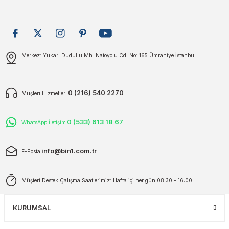
plar
ökecekleri
Gönder
rı
iler
Merkez: Yukarı Dudullu Mh. Natoyolu Cd. No: 165 Ümraniye İstanbul
ları
0 (216) 540 2270
Müşteri Hizmetleri
0 (533) 613 18 67
WhatsApp İletişim
info@bin1.com.tr
E-Posta
Müşteri Destek Çalışma Saatlerimiz: Hafta içi her gün 08:30 - 16:00
KURUMSAL