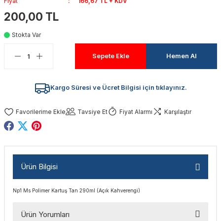
Fiyat
166,67 TL + KDV
akinaları
nalar
Tabancaları
ları
a Kablosu
ucular
200,00 TL
Stokta Var
Testereler
eri
Sökmeler
anları
ar
ar
Sepete Ekle
Hemen Al
kinaları
kinaları
alar
t Bıçaklar
Matkaplar
atkaplar
vi Makinaları
er
Kargo Süresi ve Ücret Bilgisi için tıklayınız.
rı
ar
a Bıçaklar
Tavsiye Et
Fiyat Alarmı
Karşılaştır
tereler
rları
ları
kapları
rı
ta / Bağlantı
ünleri
Ürün Bilgisi
tleri
aları
arı
ri
r
Np1 Ms Polimer Kartuş Tan 290ml (Açık Kahverengi)
ıkmalar
kinaları
leri
ımları
Ürün Yorumları