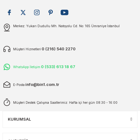
plar
ökecekleri
Gönder
Merkez: Yukarı Dudullu Mh. Natoyolu Cd. No: 165 Ümraniye İstanbul
rı
iler
ları
0 (216) 540 2270
Müşteri Hizmetleri
0 (533) 613 18 67
WhatsApp İletişim
info@bin1.com.tr
E-Posta
Müşteri Destek Çalışma Saatlerimiz: Hafta içi her gün 08:30 - 16:00
KURUMSAL