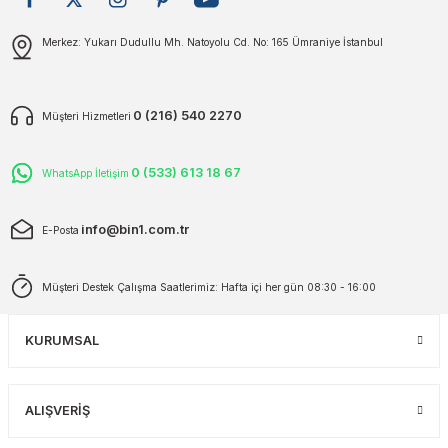
plar
ökecekleri
Gönder
Merkez: Yukarı Dudullu Mh. Natoyolu Cd. No: 165 Ümraniye İstanbul
rı
iler
0 (216) 540 2270
Müşteri Hizmetleri
ları
0 (533) 613 18 67
WhatsApp İletişim
info@bin1.com.tr
E-Posta
Müşteri Destek Çalışma Saatlerimiz: Hafta içi her gün 08:30 - 16:00
KURUMSAL
ALIŞVERİŞ