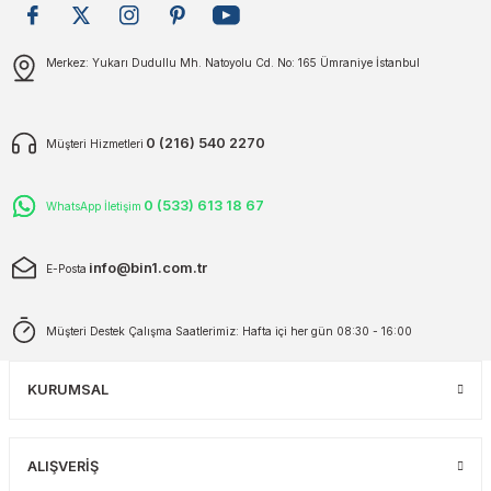
plar
ökecekleri
Gönder
Merkez: Yukarı Dudullu Mh. Natoyolu Cd. No: 165 Ümraniye İstanbul
rı
iler
0 (216) 540 2270
Müşteri Hizmetleri
ları
0 (533) 613 18 67
WhatsApp İletişim
info@bin1.com.tr
E-Posta
Müşteri Destek Çalışma Saatlerimiz: Hafta içi her gün 08:30 - 16:00
KURUMSAL
ALIŞVERİŞ