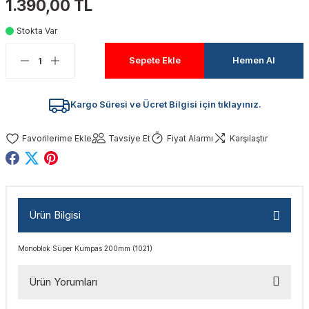
1.390,00 TL
akinaları
nalar
Tabancaları
ları
a Kablosu
ucular
Stokta Var
Testereler
eri
Sökmeler
anları
ar
ar
Sepete Ekle
Hemen Al
kinaları
kinaları
alar
t Bıçaklar
Kargo Süresi ve Ücret Bilgisi için tıklayınız.
Matkaplar
atkaplar
vi Makinaları
er
Tavsiye Et
Fiyat Alarmı
Karşılaştır
rı
ar
a Bıçaklar
tereler
rları
ları
Ürün Bilgisi
kapları
rı
ta / Bağlantı
ünleri
Monoblok Süper Kumpas 200mm (1021)
tleri
aları
arı
ri
r
Ürün Yorumları
ıkmalar
kinaları
leri
ımları