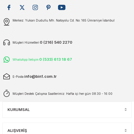
plar
ökecekleri
Gönder
Merkez: Yukarı Dudullu Mh. Natoyolu Cd. No: 165 Ümraniye İstanbul
rı
iler
0 (216) 540 2270
Müşteri Hizmetleri
ları
0 (533) 613 18 67
WhatsApp İletişim
info@bin1.com.tr
E-Posta
Müşteri Destek Çalışma Saatlerimiz: Hafta içi her gün 08:30 - 16:00
KURUMSAL
ALIŞVERİŞ