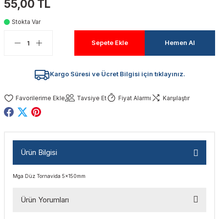
55,00 TL
akinaları
nalar
Tabancaları
ları
a Kablosu
ucular
Stokta Var
Testereler
eri
Sökmeler
anları
ar
ar
Sepete Ekle
Hemen Al
kinaları
kinaları
alar
t Bıçaklar
Kargo Süresi ve Ücret Bilgisi için tıklayınız.
Matkaplar
atkaplar
vi Makinaları
er
Tavsiye Et
Fiyat Alarmı
Karşılaştır
rı
ar
a Bıçaklar
tereler
rları
ları
Ürün Bilgisi
kapları
rı
ta / Bağlantı
ünleri
Mga Düz Tornavida 5x150mm
tleri
aları
arı
ri
r
Ürün Yorumları
ıkmalar
kinaları
leri
ımları