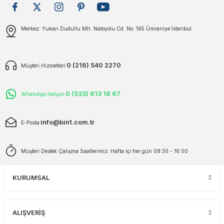
plar
ökecekleri
Gönder
Merkez: Yukarı Dudullu Mh. Natoyolu Cd. No: 165 Ümraniye İstanbul
rı
iler
0 (216) 540 2270
Müşteri Hizmetleri
ları
0 (533) 613 18 67
WhatsApp İletişim
info@bin1.com.tr
E-Posta
Müşteri Destek Çalışma Saatlerimiz: Hafta içi her gün 08:30 - 16:00
KURUMSAL
ALIŞVERİŞ