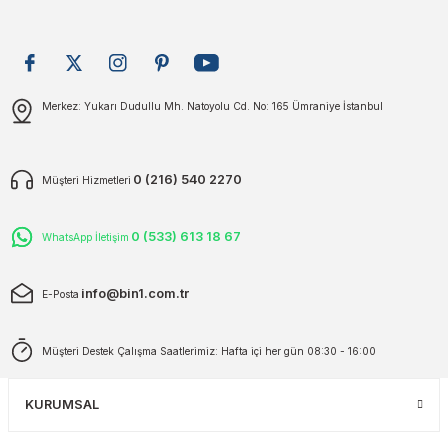
plar
ökecekleri
Gönder
Merkez: Yukarı Dudullu Mh. Natoyolu Cd. No: 165 Ümraniye İstanbul
rı
iler
ları
0 (216) 540 2270
Müşteri Hizmetleri
0 (533) 613 18 67
WhatsApp İletişim
info@bin1.com.tr
E-Posta
Müşteri Destek Çalışma Saatlerimiz: Hafta içi her gün 08:30 - 16:00
KURUMSAL