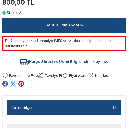
800,00 TL
akinaları
nalar
Tabancaları
ları
a Kablosu
ucular
Stokta Var
Testereler
eri
Sökmeler
anları
ar
ar
SADECE MAĞAZADA
kinaları
kinaları
alar
t Bıçaklar
Bu ürünler yalnızca Ümraniye İMES ve Modoko mağazalarımızda
satılmaktadır.
Matkaplar
atkaplar
vi Makinaları
er
Kargo Süresi ve Ücret Bilgisi için tıklayınız.
rı
ar
a Bıçaklar
Tavsiye Et
Fiyat Alarmı
Karşılaştır
tereler
rları
ları
kapları
rı
ta / Bağlantı
ünleri
tleri
aları
arı
ri
r
Ürün Bilgisi
ıkmalar
kinaları
leri
ımları