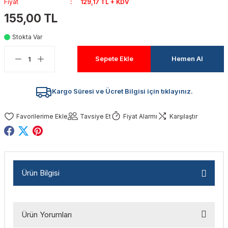
Fiyat
129,17 TL + KDV
akinaları
nalar
Tabancaları
ları
a Kablosu
ucular
155,00 TL
Testereler
eri
Sökmeler
anları
ar
ar
Stokta Var
Sepete Ekle
Hemen Al
kinaları
kinaları
alar
t Bıçaklar
Matkaplar
atkaplar
vi Makinaları
er
Kargo Süresi ve Ücret Bilgisi için tıklayınız.
rı
ar
a Bıçaklar
Tavsiye Et
Fiyat Alarmı
Karşılaştır
tereler
rları
ları
kapları
rı
ta / Bağlantı
ünleri
Ürün Bilgisi
tleri
aları
arı
ri
r
ıkmalar
kinaları
leri
ımları
Ürün Yorumları