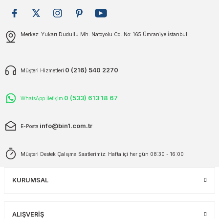
plar
ökecekleri
Gönder
Merkez: Yukarı Dudullu Mh. Natoyolu Cd. No: 165 Ümraniye İstanbul
rı
iler
0 (216) 540 2270
Müşteri Hizmetleri
ları
0 (533) 613 18 67
WhatsApp İletişim
info@bin1.com.tr
E-Posta
Müşteri Destek Çalışma Saatlerimiz: Hafta içi her gün 08:30 - 16:00
KURUMSAL
ALIŞVERİŞ