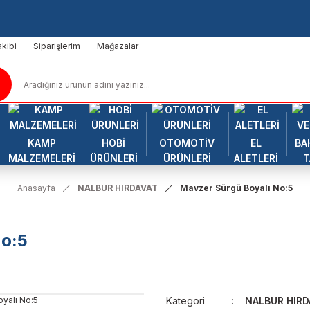
kibi
Siparişlerim
Mağazalar
KAMP
HOBİ
OTOMOTİV
EL
BA
MALZEMELERİ
ÜRÜNLERİ
ÜRÜNLERİ
ALETLERİ
T
Anasayfa
NALBUR HIRDAVAT
Mavzer Sürgü Boyalı No:5
No:5
Kategori
NALBUR HIRD