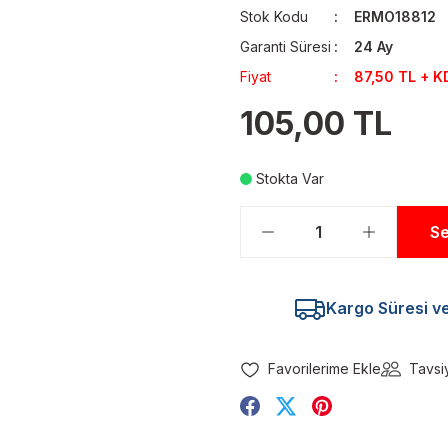
Stok Kodu
ERMO18812
Garanti Süresi
24 Ay
Fiyat
87,50 TL + K
105,00 TL
Stokta Var
Se
Kargo Süresi ve 
Tavsi