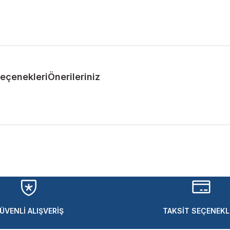
Seçenekleri
Önerileriniz
ularda yetersiz gördüğünüz noktaları öneri formunu kullanarak tarafımıza 
Bu ürüne ilk yorumu siz yapın!
Yorum Yaz
ÜVENLİ ALIŞVERİŞ
TAKSİT SEÇENEKL