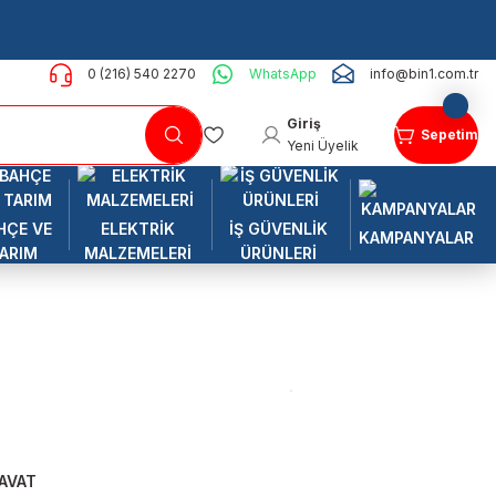
0 (216) 540 2270
WhatsApp
info@bin1.com.tr
Giriş
Sepetim
Yeni Üyelik
HÇE VE
ELEKTRİK
İŞ GÜVENLİK
KAMPANYALAR
ARIM
MALZEMELERİ
ÜRÜNLERİ
AVAT