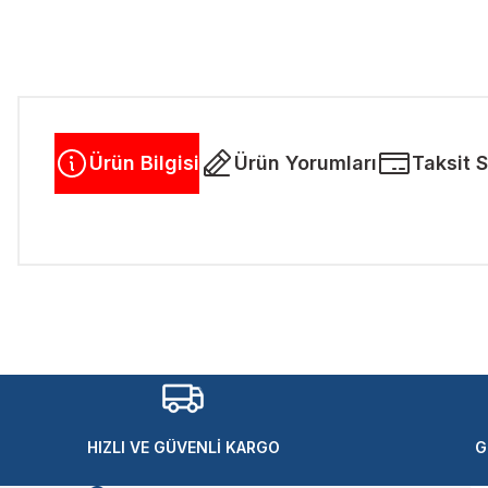
Ürün Bilgisi
Ürün Yorumları
Taksit 
Bu ürünün fiyat bilgisi, resim, ürün açıklamalarında ve diğer kon
Görüş ve önerileriniz için teşekkür ederiz.
Ürün resmi kalitesiz, bozuk veya görüntülenemiyor.
Ürün açıklamasında eksik bilgiler bulunuyor.
Ürün bilgilerinde hatalar bulunuyor.
Ürün fiyatı diğer sitelerden daha pahalı.
HIZLI VE GÜVENLİ KARGO
G
Bu ürüne benzer farklı alternatifler olmalı.