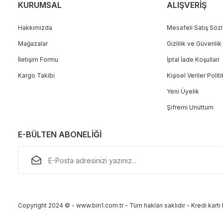
KURUMSAL
ALIŞVERİŞ
Hakkımızda
Mesafeli Satış Söz
Mağazalar
Gizlilik ve Güvenlik
Gönder
İletişim Formu
İptal İade Koşullari
Kargo Takibi
Kişisel Veriler Polit
Yeni Üyelik
Şifremi Unuttum
E-BÜLTEN ABONELİĞİ
Copyright 2024 © - www.bin1.com.tr - Tüm hakları saklıdır - Kredi kartı b