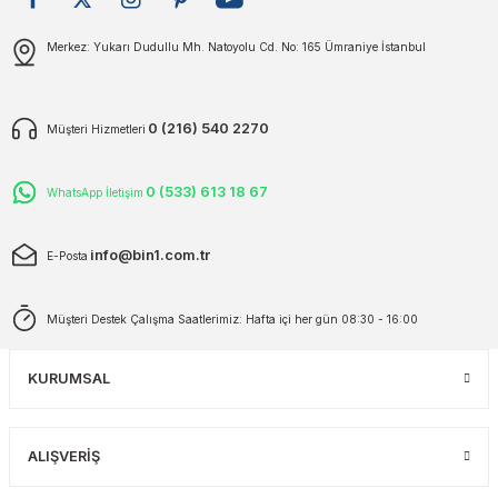
plar
ökecekleri
Gönder
Merkez: Yukarı Dudullu Mh. Natoyolu Cd. No: 165 Ümraniye İstanbul
rı
iler
0 (216) 540 2270
Müşteri Hizmetleri
ları
0 (533) 613 18 67
WhatsApp İletişim
info@bin1.com.tr
E-Posta
Müşteri Destek Çalışma Saatlerimiz: Hafta içi her gün 08:30 - 16:00
KURUMSAL
ALIŞVERİŞ