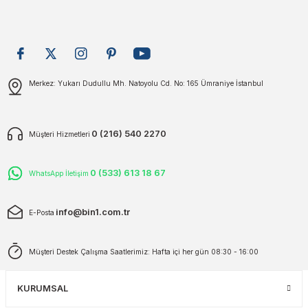
plar
ökecekleri
rı
iler
Gönder
Merkez: Yukarı Dudullu Mh. Natoyolu Cd. No: 165 Ümraniye İstanbul
ları
0 (216) 540 2270
Müşteri Hizmetleri
0 (533) 613 18 67
WhatsApp İletişim
info@bin1.com.tr
E-Posta
Müşteri Destek Çalışma Saatlerimiz: Hafta içi her gün 08:30 - 16:00
KURUMSAL