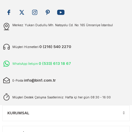
plar
ökecekleri
Gönder
Merkez: Yukarı Dudullu Mh. Natoyolu Cd. No: 165 Ümraniye İstanbul
rı
iler
ları
0 (216) 540 2270
Müşteri Hizmetleri
0 (533) 613 18 67
WhatsApp İletişim
info@bin1.com.tr
E-Posta
Müşteri Destek Çalışma Saatlerimiz: Hafta içi her gün 08:30 - 16:00
KURUMSAL