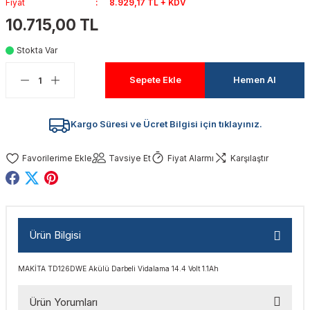
Fiyat
8.929,17 TL + KDV
akinaları
nalar
Tabancaları
ları
a Kablosu
ucular
10.715,00 TL
Testereler
eri
Sökmeler
anları
ar
ar
Stokta Var
Sepete Ekle
Hemen Al
kinaları
kinaları
alar
t Bıçaklar
Matkaplar
atkaplar
vi Makinaları
er
Kargo Süresi ve Ücret Bilgisi için tıklayınız.
rı
ar
a Bıçaklar
Tavsiye Et
Fiyat Alarmı
Karşılaştır
tereler
rları
ları
kapları
rı
ta / Bağlantı
ünleri
Ürün Bilgisi
tleri
aları
arı
ri
r
MAKİTA TD126DWE Akülü Darbeli Vidalama 14.4 Volt 1.1Ah
ıkmalar
kinaları
leri
ımları
Ürün Yorumları