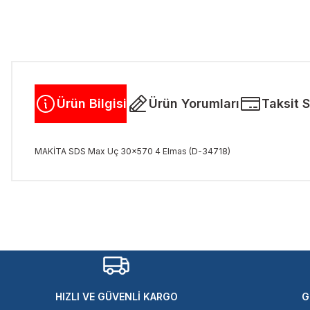
Ürün Bilgisi
Ürün Yorumları
Taksit 
MAKİTA SDS Max Uç 30x570 4 Elmas (D-34718)
Bu ürünün fiyat bilgisi, resim, ürün açıklamalarında ve diğer kon
Görüş ve önerileriniz için teşekkür ederiz.
Ürün resmi kalitesiz, bozuk veya görüntülenemiyor.
Ürün açıklamasında eksik bilgiler bulunuyor.
Ürün bilgilerinde hatalar bulunuyor.
Ürün fiyatı diğer sitelerden daha pahalı.
HIZLI VE GÜVENLİ KARGO
G