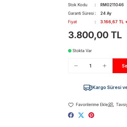
Stok Kodu
RM0211046
Garanti Süresi
24 Ay
Fiyat
3.166,67 TL 
3.800,00 TL
Stokta Var
Se
Kargo Süresi ve 
Tavsi