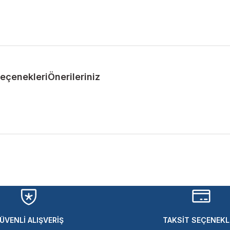
Seçenekleri
Önerileriniz
ularda yetersiz gördüğünüz noktaları öneri formunu kullanarak tarafımıza 
Bu ürüne ilk yorumu siz yapın!
Yorum Yaz
ÜVENLİ ALIŞVERİŞ
TAKSİT SEÇENEKL