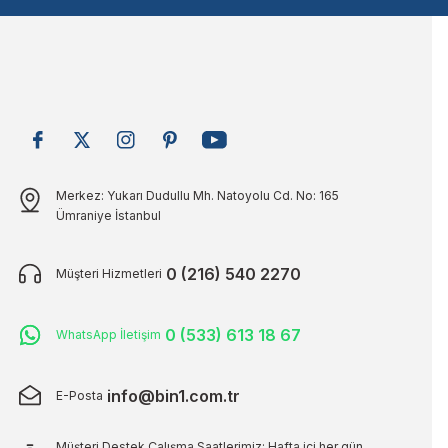
Bu ürüne benzer farklı alternatifler olmalı.
Merkez: Yukarı Dudullu Mh. Natoyolu Cd. No: 165
Ümraniye İstanbul
0 (216) 540 2270
Müşteri Hizmetleri
0 (533) 613 18 67
WhatsApp İletişim
info@bin1.com.tr
E-Posta
Müşteri Destek Çalışma Saatlerimiz: Hafta içi her gün