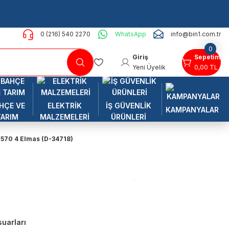
0 (216) 540 2270
WhatsApp
info@bin1.com.tr
0
Giriş
Sepetim
Yeni Üyelik
0,00 TL
HÇE VE
ELEKTRİK
İŞ GÜVENLİK
KAMPANYALAR
TARIM
MALZEMELERİ
ÜRÜNLERİ
570 4 Elmas (D-34718)
uarları