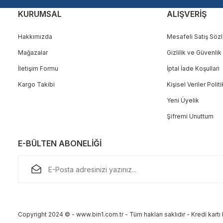
KURUMSAL
ALIŞVERİŞ
Hakkımızda
Mesafeli Satış Söz
Mağazalar
Gizlilik ve Güvenlik
Gönder
İletişim Formu
İptal İade Koşullari
Kargo Takibi
Kişisel Veriler Polit
Yeni Üyelik
Şifremi Unuttum
E-BÜLTEN ABONELİĞİ
Copyright 2024 © - www.bin1.com.tr - Tüm hakları saklıdır - Kredi kartı b