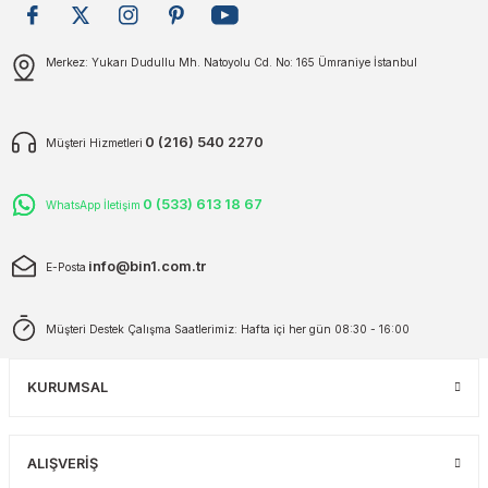
plar
ökecekleri
Gönder
Merkez: Yukarı Dudullu Mh. Natoyolu Cd. No: 165 Ümraniye İstanbul
rı
iler
0 (216) 540 2270
Müşteri Hizmetleri
ları
0 (533) 613 18 67
WhatsApp İletişim
info@bin1.com.tr
E-Posta
Müşteri Destek Çalışma Saatlerimiz: Hafta içi her gün 08:30 - 16:00
KURUMSAL
ALIŞVERİŞ