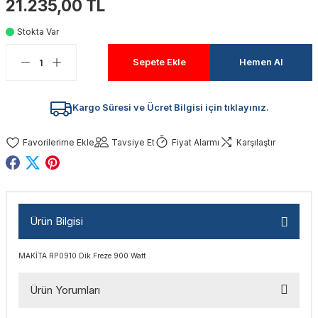
21.235,00 TL
akinaları
nalar
Tabancaları
ları
a Kablosu
ucular
Stokta Var
Testereler
eri
Sökmeler
anları
ar
ar
Sepete Ekle
Hemen Al
kinaları
kinaları
alar
t Bıçaklar
Kargo Süresi ve Ücret Bilgisi için tıklayınız.
Matkaplar
atkaplar
vi Makinaları
er
Tavsiye Et
Fiyat Alarmı
Karşılaştır
rı
ar
a Bıçaklar
tereler
rları
ları
Ürün Bilgisi
kapları
rı
ta / Bağlantı
ünleri
MAKİTA RP0910 Dik Freze 900 Watt
tleri
aları
arı
ri
r
Ürün Yorumları
ıkmalar
kinaları
leri
ımları