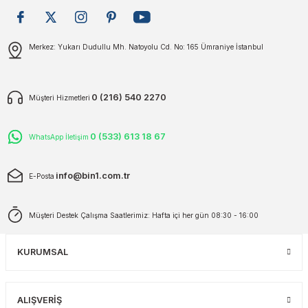
plar
ökecekleri
Gönder
Merkez: Yukarı Dudullu Mh. Natoyolu Cd. No: 165 Ümraniye İstanbul
rı
iler
0 (216) 540 2270
Müşteri Hizmetleri
ları
0 (533) 613 18 67
WhatsApp İletişim
info@bin1.com.tr
E-Posta
Müşteri Destek Çalışma Saatlerimiz: Hafta içi her gün 08:30 - 16:00
KURUMSAL
ALIŞVERİŞ