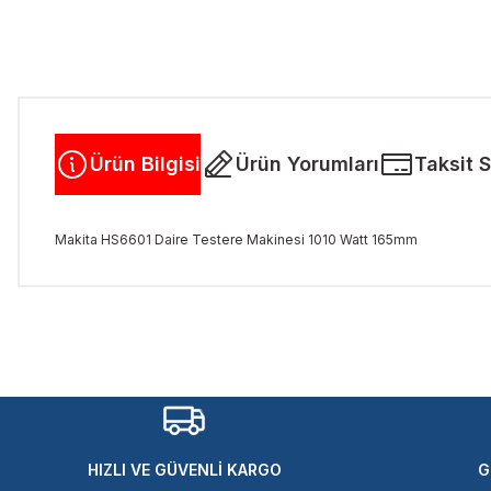
Ürün Bilgisi
Ürün Yorumları
Taksit 
Makita HS6601 Daire Testere Makinesi 1010 Watt 165mm
Bu ürünün fiyat bilgisi, resim, ürün açıklamalarında ve diğer kon
Görüş ve önerileriniz için teşekkür ederiz.
Ürün resmi kalitesiz, bozuk veya görüntülenemiyor.
Ürün açıklamasında eksik bilgiler bulunuyor.
Ürün bilgilerinde hatalar bulunuyor.
Ürün fiyatı diğer sitelerden daha pahalı.
HIZLI VE GÜVENLİ KARGO
G