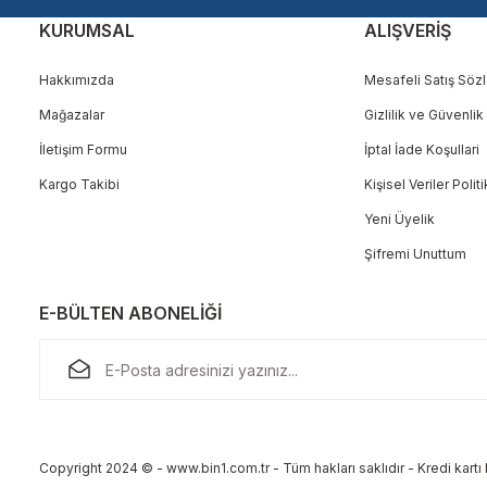
KURUMSAL
ALIŞVERİŞ
Hakkımızda
Mesafeli Satış Söz
Mağazalar
Gizlilik ve Güvenlik
Gönder
İletişim Formu
İptal İade Koşullari
Kargo Takibi
Kişisel Veriler Polit
Yeni Üyelik
Şifremi Unuttum
E-BÜLTEN ABONELİĞİ
Copyright 2024 © - www.bin1.com.tr - Tüm hakları saklıdır - Kredi kartı b