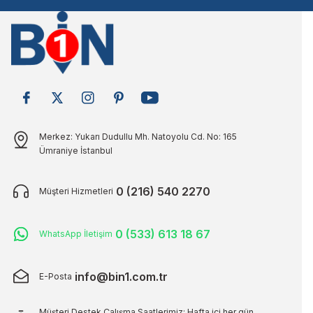
Bu ürüne benzer farklı alternatifler olmalı.
Merkez: Yukarı Dudullu Mh. Natoyolu Cd. No: 165
Ümraniye İstanbul
0 (216) 540 2270
Müşteri Hizmetleri
0 (533) 613 18 67
WhatsApp İletişim
info@bin1.com.tr
E-Posta
Müşteri Destek Çalışma Saatlerimiz: Hafta içi her gün