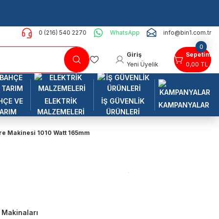
0 (216) 540 2270
WhatsApp
info@bin1.com.tr
0
Giriş
Sepetim
Yeni Üyelik
0,00 TL
HÇE VE
ELEKTRİK
İŞ GÜVENLİK
KAMPANYALAR
ARIM
MALZEMELERİ
ÜRÜNLERİ
re Makinesi 1010 Watt 165mm
 Makinaları