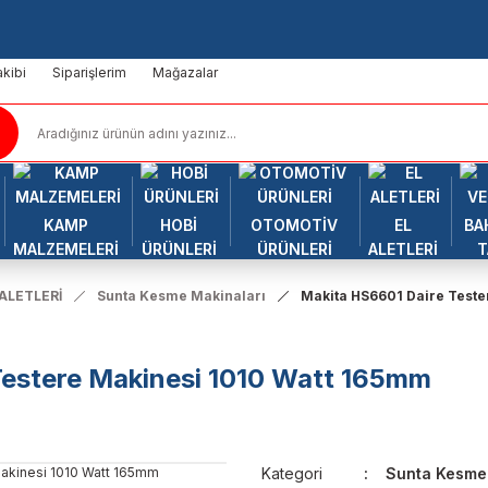
kibi
Siparişlerim
Mağazalar
KAMP
HOBİ
OTOMOTİV
EL
BA
MALZEMELERİ
ÜRÜNLERİ
ÜRÜNLERİ
ALETLERİ
T
 ALETLERİ
Sunta Kesme Makinaları
Makita HS6601 Daire Teste
Testere Makinesi 1010 Watt 165mm
Kategori
Sunta Kesme