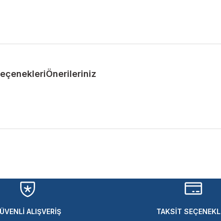
Seçenekleri
Önerileriniz
ularda yetersiz gördüğünüz noktaları öneri formunu kullanarak tarafımıza 
Bu ürüne ilk yorumu siz yapın!
Yorum Yaz
ÜVENLİ ALIŞVERİŞ
TAKSİT SEÇENEKL