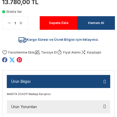
13.780,00 TL
akinaları
nalar
Tabancaları
ları
a Kablosu
ucular
Stokta Var
Testereler
eri
Sökmeler
anları
ar
ar
Sepete Ekle
Hemen Al
kinaları
kinaları
alar
t Bıçaklar
Kargo Süresi ve Ücret Bilgisi için tıklayınız.
Matkaplar
atkaplar
vi Makinaları
er
Tavsiye Et
Fiyat Alarmı
Karşılaştır
rı
ar
a Bıçaklar
tereler
rları
ları
Ürün Bilgisi
kapları
rı
ta / Bağlantı
ünleri
MAKİTA DS4011 Matkap Karıştırıcı
tleri
aları
arı
ri
r
Ürün Yorumları
ıkmalar
kinaları
leri
ımları