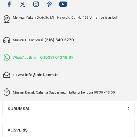
plar
ökecekleri
Gönder
Merkez: Yukarı Dudullu Mh. Natoyolu Cd. No: 165 Ümraniye İstanbul
rı
iler
0 (216) 540 2270
Müşteri Hizmetleri
ları
0 (533) 613 18 67
WhatsApp İletişim
info@bin1.com.tr
E-Posta
Müşteri Destek Çalışma Saatlerimiz: Hafta içi her gün 08:30 - 16:00
KURUMSAL
ALIŞVERİŞ