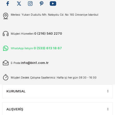
plar
ökecekleri
Gönder
Merkez: Yukarı Dudullu Mh. Natoyolu Cd. No: 165 Ümraniye İstanbul
rı
iler
0 (216) 540 2270
Müşteri Hizmetleri
ları
0 (533) 613 18 67
WhatsApp İletişim
info@bin1.com.tr
E-Posta
Müşteri Destek Çalışma Saatlerimiz: Hafta içi her gün 08:30 - 16:00
KURUMSAL
ALIŞVERİŞ