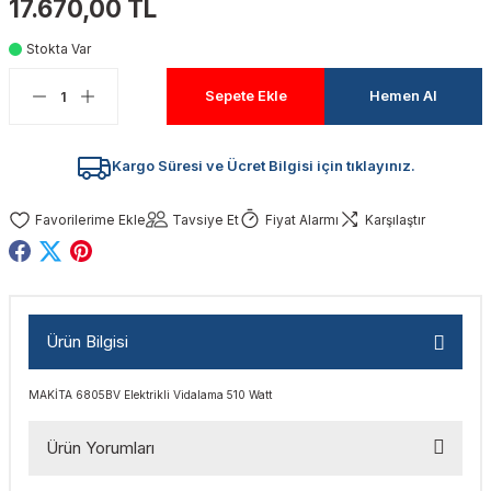
17.670,00 TL
akinaları
nalar
Tabancaları
ları
a Kablosu
ucular
Stokta Var
Testereler
eri
Sökmeler
anları
ar
ar
Sepete Ekle
Hemen Al
kinaları
kinaları
alar
t Bıçaklar
Kargo Süresi ve Ücret Bilgisi için tıklayınız.
Matkaplar
atkaplar
vi Makinaları
er
Tavsiye Et
Fiyat Alarmı
Karşılaştır
rı
ar
a Bıçaklar
tereler
rları
ları
Ürün Bilgisi
kapları
rı
ta / Bağlantı
ünleri
MAKİTA 6805BV Elektrikli Vidalama 510 Watt
tleri
aları
arı
ri
r
Ürün Yorumları
ıkmalar
kinaları
leri
ımları