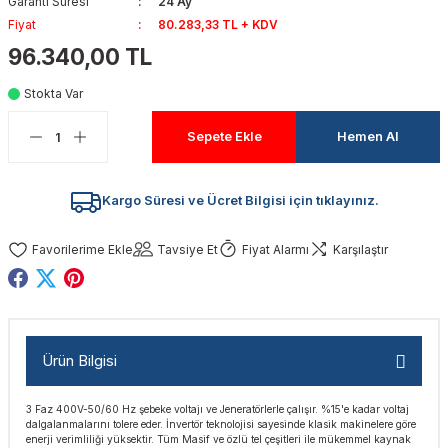
Garanti Süresi
24 Ay
akinaları
nalar
Tabancaları
ları
a Kablosu
ucular
Fiyat
80.283,33 TL + KDV
96.340,00 TL
Testereler
eri
Sökmeler
anları
ar
ar
Stokta Var
kinaları
kinaları
alar
t Bıçaklar
Sepete Ekle
Hemen Al
Matkaplar
atkaplar
vi Makinaları
er
Kargo Süresi ve Ücret Bilgisi için tıklayınız.
rı
ar
a Bıçaklar
Tavsiye Et
Fiyat Alarmı
Karşılaştır
tereler
rları
ları
kapları
rı
ta / Bağlantı
ünleri
Ürün Bilgisi
tleri
aları
arı
ri
r
3 Faz 400V-50/60 Hz şebeke voltajı ve Jeneratörlerle çalışır. %15'e kadar voltaj
ıkmalar
kinaları
leri
ımları
dalgalanmalarını tolere eder. İnvertör teknolojisi sayesinde klasik makinelere göre
enerji verimliliği yüksektir. Tüm Masif ve özlü tel çeşitleri ile mükemmel kaynak