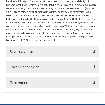
karakteristiği sağlar. 4 makaralı sürme sistemi, uzun torçlarda dahi iyi bir
esmeler
akinaları
 Malzemeleri
u Kesiciler
besleme, özellikle alüminyum ve özlü tel gibi yumuşak tellerle deforme etmeden
sürekli kaynak yapma imkanı sunar. Kaynak voltajı, tel besleme hızı (kaynak
akımı) ön panelden ayarlanmaktadır. Optimum kaynak parametreleri seçim
ar
ları
kenceler
tablosu tel sürme kapağının iç tarafındadır. Serbest tel besleme ve gaz testi
butonları, tetik modu (2/4) ve punta modları mevcuttur. Soft Start, Ön Gaz, Son
Gaz, Krater Doldurma, Geri Yanma (Burn-Back), Akış sensörü ayarları dijital
paneli üzerinden ayarlanmaktadır. ø300, ø270 ve ø200 mm makaralar ve tüm
Makınası
akinaları
ları
ı
bidon ambalajlar kullanılabilir. CO2 ısıtıcı için 24V elektrik çıkışına sahiptir.
Atölye ve sahada kolayca hareket ettirilebilmesi için büyük tekerlekleri ve gaz
tüpü platformu vardır. Eksik faz, aşırı yüksek ve düşük şebeke voltajına karşı
hazları
kinaları
ı
estereler
korumalıdır. IP 23S Koruma sınıfına sahiptir.
lar
ri
Ürün Yorumları
ları
çakları
antaları
Taksit Seçenekleri
Bu ürüne ilk yorumu siz yapın!
aları
Önerileriniz
ı
Yorum Yaz
Bu ürünün fiyat bilgisi, resim, ürün açıklamalarında ve diğer
ıtıcılar
ımlar
konularda yetersiz gördüğünüz noktaları öneri formunu
kullanarak tarafımıza iletebilirsiniz.