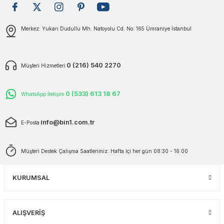
plar
ökecekleri
Gönder
Merkez: Yukarı Dudullu Mh. Natoyolu Cd. No: 165 Ümraniye İstanbul
rı
iler
0 (216) 540 2270
Müşteri Hizmetleri
ları
0 (533) 613 18 67
WhatsApp İletişim
info@bin1.com.tr
E-Posta
Müşteri Destek Çalışma Saatlerimiz: Hafta içi her gün 08:30 - 16:00
KURUMSAL
ALIŞVERİŞ