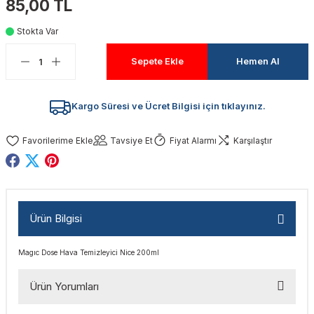
85,00 TL
akinaları
nalar
Tabancaları
ları
a Kablosu
ucular
Stokta Var
Testereler
eri
Sökmeler
anları
ar
ar
Sepete Ekle
Hemen Al
kinaları
kinaları
alar
t Bıçaklar
Kargo Süresi ve Ücret Bilgisi için tıklayınız.
Matkaplar
atkaplar
vi Makinaları
er
Tavsiye Et
Fiyat Alarmı
Karşılaştır
rı
ar
a Bıçaklar
tereler
rları
ları
Ürün Bilgisi
kapları
rı
ta / Bağlantı
ünleri
Magıc Dose Hava Temizleyici Nice 200ml
tleri
aları
arı
ri
r
Ürün Yorumları
ıkmalar
kinaları
leri
ımları