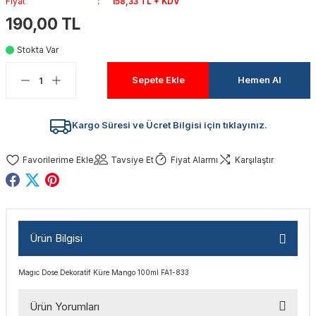
Fiyat
158,33 TL + KDV
akinaları
nalar
Tabancaları
ları
a Kablosu
ucular
190,00 TL
Stokta Var
Testereler
eri
Sökmeler
anları
ar
ar
Sepete Ekle
Hemen Al
kinaları
kinaları
alar
t Bıçaklar
Matkaplar
atkaplar
vi Makinaları
er
Kargo Süresi ve Ücret Bilgisi için tıklayınız.
rı
ar
a Bıçaklar
Tavsiye Et
Fiyat Alarmı
Karşılaştır
tereler
rları
ları
kapları
rı
ta / Bağlantı
ünleri
Ürün Bilgisi
tleri
aları
arı
ri
r
Magıc Dose Dekoratif Küre Mango 100ml FA1-833
ıkmalar
kinaları
leri
ımları
Ürün Yorumları