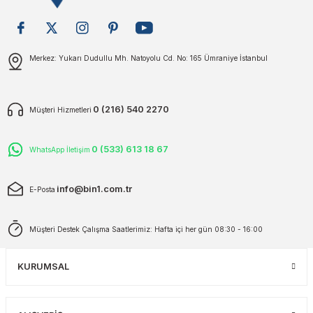
plar
ökecekleri
Gönder
Merkez: Yukarı Dudullu Mh. Natoyolu Cd. No: 165 Ümraniye İstanbul
rı
iler
ları
0 (216) 540 2270
Müşteri Hizmetleri
0 (533) 613 18 67
WhatsApp İletişim
info@bin1.com.tr
E-Posta
Müşteri Destek Çalışma Saatlerimiz: Hafta içi her gün 08:30 - 16:00
KURUMSAL