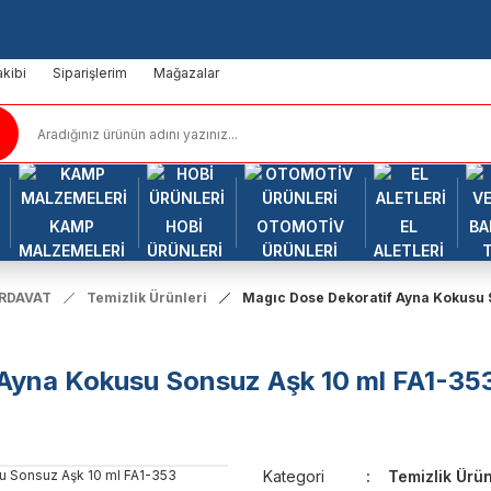
kibi
Siparişlerim
Mağazalar
KAMP
HOBİ
OTOMOTİV
EL
BA
MALZEMELERİ
ÜRÜNLERİ
ÜRÜNLERİ
ALETLERİ
IRDAVAT
Temizlik Ürünleri
Magıc Dose Dekoratif Ayna Kokusu 
 Ayna Kokusu Sonsuz Aşk 10 ml FA1-35
Kategori
Temizlik Ürün