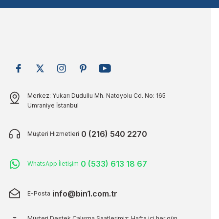
Bu ürüne benzer farklı alternatifler olmalı.
Merkez: Yukarı Dudullu Mh. Natoyolu Cd. No: 165
Ümraniye İstanbul
0 (216) 540 2270
Müşteri Hizmetleri
0 (533) 613 18 67
WhatsApp İletişim
info@bin1.com.tr
E-Posta
Müşteri Destek Çalışma Saatlerimiz: Hafta içi her gün