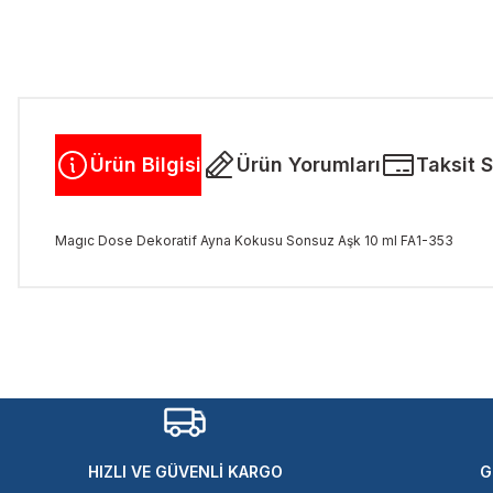
Ürün Bilgisi
Ürün Yorumları
Taksit 
Magıc Dose Dekoratif Ayna Kokusu Sonsuz Aşk 10 ml FA1-353
Bu ürünün fiyat bilgisi, resim, ürün açıklamalarında ve diğer kon
Görüş ve önerileriniz için teşekkür ederiz.
Ürün resmi kalitesiz, bozuk veya görüntülenemiyor.
Ürün açıklamasında eksik bilgiler bulunuyor.
Ürün bilgilerinde hatalar bulunuyor.
Ürün fiyatı diğer sitelerden daha pahalı.
HIZLI VE GÜVENLİ KARGO
G