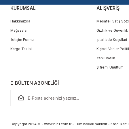
KURUMSAL
ALIŞVERİŞ
Hakkımızda
Mesafeli Satış Söz
Mağazalar
Gizlilik ve Güvenlik
Gönder
İletişim Formu
İptal İade Koşullari
Kargo Takibi
Kişisel Veriler Polit
Yeni Üyelik
Şifremi Unuttum
E-BÜLTEN ABONELİĞİ
Copyright 2024 © - www.bin1.com.tr - Tüm hakları saklıdır - Kredi kartı b