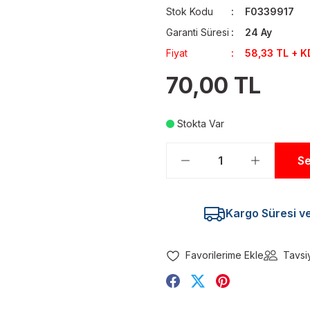
Stok Kodu
F0339917
Garanti Süresi
24 Ay
Fiyat
58,33 TL + K
70,00 TL
Stokta Var
Se
Kargo Süresi ve 
Tavsi