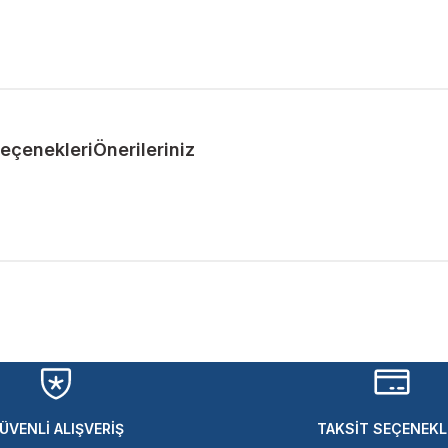
Seçenekleri
Önerileriniz
ularda yetersiz gördüğünüz noktaları öneri formunu kullanarak tarafımıza 
Bu ürüne ilk yorumu siz yapın!
Yorum Yaz
ÜVENLİ ALIŞVERİŞ
TAKSİT SEÇENEKL