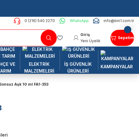
0 (216) 540 2270
WhatsApp
info@bin1.com.tr
Giriş
Sepetim
Yeni Üyelik
HÇE VE
ELEKTRİK
İŞ GÜVENLİK
KAMPANYALAR
TARIM
MALZEMELERİ
ÜRÜNLERİ
Sonsuz Aşk 10 ml FA1-353
3
leri