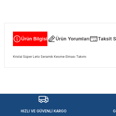
Ürün Bilgisi
Ürün Yorumları
Taksit 
Kristal Süper Leto Seramik Kesme Elması Takımı
Bu ürünün fiyat bilgisi, resim, ürün açıklamalarında ve diğer kon
Görüş ve önerileriniz için teşekkür ederiz.
Ürün resmi kalitesiz, bozuk veya görüntülenemiyor.
Ürün açıklamasında eksik bilgiler bulunuyor.
Ürün bilgilerinde hatalar bulunuyor.
Ürün fiyatı diğer sitelerden daha pahalı.
HIZLI VE GÜVENLİ KARGO
G