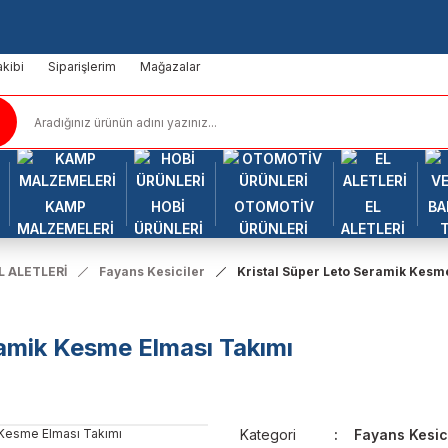
kibi
Siparişlerim
Mağazalar
KAMP
HOBİ
OTOMOTİV
EL
BA
MALZEMELERİ
ÜRÜNLERİ
ÜRÜNLERİ
ALETLERİ
L ALETLERİ
Fayans Kesiciler
Kristal Süper Leto Seramik Kesm
ramik Kesme Elması Takımı
Kategori
Fayans Kesic