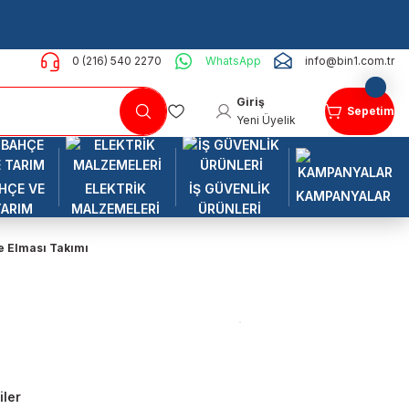
0 (216) 540 2270
WhatsApp
info@bin1.com.tr
Giriş
Sepetim
Yeni Üyelik
HÇE VE
ELEKTRİK
İŞ GÜVENLİK
KAMPANYALAR
TARIM
MALZEMELERİ
ÜRÜNLERİ
e Elması Takımı
iler