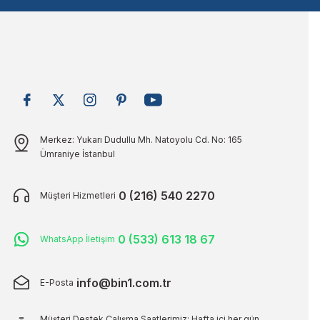
Bu ürüne benzer farklı alternatifler olmalı.
Merkez: Yukarı Dudullu Mh. Natoyolu Cd. No: 165
Ümraniye İstanbul
0 (216) 540 2270
Müşteri Hizmetleri
0 (533) 613 18 67
WhatsApp İletişim
info@bin1.com.tr
E-Posta
Müşteri Destek Çalışma Saatlerimiz: Hafta içi her gün