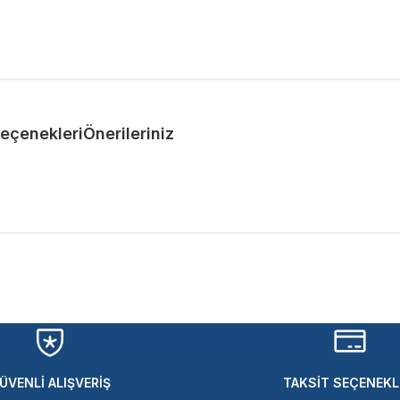
Seçenekleri
Önerileriniz
ularda yetersiz gördüğünüz noktaları öneri formunu kullanarak tarafımıza 
Bu ürüne ilk yorumu siz yapın!
Yorum Yaz
ÜVENLİ ALIŞVERİŞ
TAKSİT SEÇENEKL