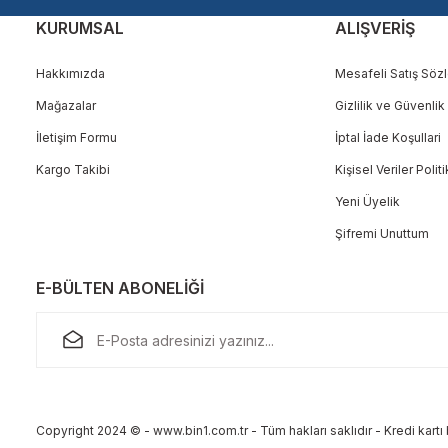
KURUMSAL
ALIŞVERİŞ
Hakkımızda
Mesafeli Satış Söz
Mağazalar
Gizlilik ve Güvenlik
Gönder
İletişim Formu
İptal İade Koşullari
Kargo Takibi
Kişisel Veriler Polit
Yeni Üyelik
Şifremi Unuttum
E-BÜLTEN ABONELİĞİ
Copyright 2024 © - www.bin1.com.tr - Tüm hakları saklıdır - Kredi kartı b