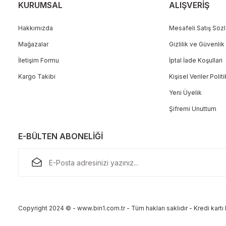
KURUMSAL
ALIŞVERİŞ
Hakkımızda
Mesafeli Satış Söz
Mağazalar
Gizlilik ve Güvenlik
Gönder
İletişim Formu
İptal İade Koşullari
Kargo Takibi
Kişisel Veriler Polit
Yeni Üyelik
Şifremi Unuttum
E-BÜLTEN ABONELİĞİ
Copyright 2024 © - www.bin1.com.tr - Tüm hakları saklıdır - Kredi kartı b