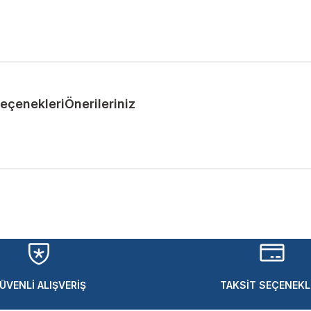
Seçenekleri
Önerileriniz
ularda yetersiz gördüğünüz noktaları öneri formunu kullanarak tarafımıza 
Bu ürüne ilk yorumu siz yapın!
Yorum Yaz
ÜVENLİ ALIŞVERİŞ
TAKSİT SEÇENEKL