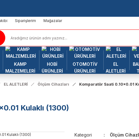
kibi
Siparişlerim
Mağazalar
KAMP
HOBİ
OTOMOTİV
EL
BA
MALZEMELERİ
ÜRÜNLERİ
ÜRÜNLERİ
ALETLERİ
EL ALETLERİ
Ölçüm Cihazları
Komparatör Saati 0.10x0.01 Ku
0.01 Kulaklı (1300)
Kategori
Ölçüm Cihazl