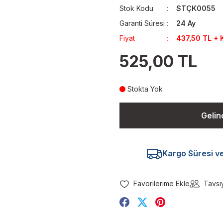
Stok Kodu
STÇK0055
Garanti Süresi
24 Ay
Fiyat
437,50 TL + 
525,00 TL
Stokta Yok
Gelin
Kargo Süresi ve 
Tavsi