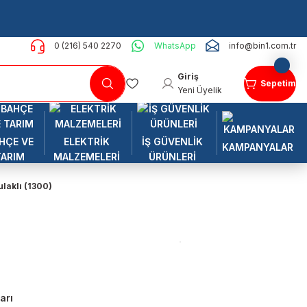
0 (216) 540 2270
WhatsApp
info@bin1.com.tr
Giriş
Sepetim
Yeni Üyelik
HÇE VE
ELEKTRİK
İŞ GÜVENLİK
KAMPANYALAR
TARIM
MALZEMELERİ
ÜRÜNLERİ
laklı (1300)
arı