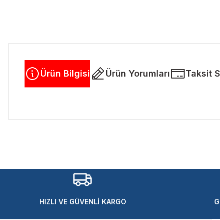
Ürün Bilgisi
Ürün Yorumları
Taksit 
Bu ürünün fiyat bilgisi, resim, ürün açıklamalarında ve diğer kon
Görüş ve önerileriniz için teşekkür ederiz.
Ürün resmi kalitesiz, bozuk veya görüntülenemiyor.
Ürün açıklamasında eksik bilgiler bulunuyor.
Ürün bilgilerinde hatalar bulunuyor.
Ürün fiyatı diğer sitelerden daha pahalı.
HIZLI VE GÜVENLİ KARGO
G
Bu ürüne benzer farklı alternatifler olmalı.