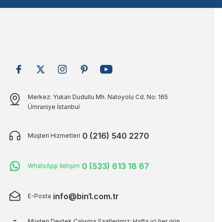
Bu ürüne benzer farklı alternatifler olmalı.
Merkez: Yukarı Dudullu Mh. Natoyolu Cd. No: 165
Ümraniye İstanbul
0 (216) 540 2270
Müşteri Hizmetleri
0 (533) 613 18 67
WhatsApp İletişim
info@bin1.com.tr
E-Posta
Müşteri Destek Çalışma Saatlerimiz: Hafta içi her gün