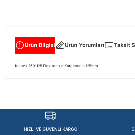
Ürün Bilgisi
Ürün Yorumları
Taksit 
Knipex 2501125 Elektronikçi Kargaburun 125mm
Bu ürünün fiyat bilgisi, resim, ürün açıklamalarında ve diğer kon
Görüş ve önerileriniz için teşekkür ederiz.
Ürün resmi kalitesiz, bozuk veya görüntülenemiyor.
Ürün açıklamasında eksik bilgiler bulunuyor.
Ürün bilgilerinde hatalar bulunuyor.
Ürün fiyatı diğer sitelerden daha pahalı.
HIZLI VE GÜVENLİ KARGO
G