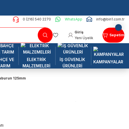
0 (216) 540 2270
WhatsApp
info@bin1.com.tr
Giriş
Sepetim
Yeni Üyelik
HÇE VE
ELEKTRİK
İŞ GÜVENLİK
KAMPANYALAR
TARIM
MALZEMELERİ
ÜRÜNLERİ
rgaburun 125mm
rı