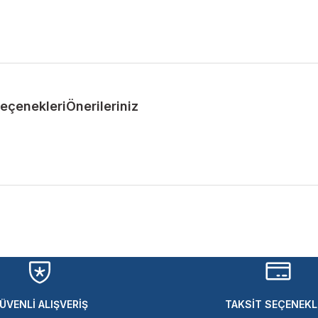
Seçenekleri
Önerileriniz
ularda yetersiz gördüğünüz noktaları öneri formunu kullanarak tarafımıza 
Bu ürüne ilk yorumu siz yapın!
Yorum Yaz
ÜVENLİ ALIŞVERİŞ
TAKSİT SEÇENEKL