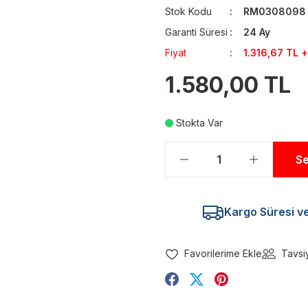
Stok Kodu
RM0308098
Garanti Süresi
24 Ay
Fiyat
1.316,67 TL 
1.580,00 TL
Stokta Var
Se
Kargo Süresi ve 
Tavsi