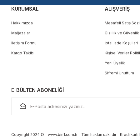
KURUMSAL
ALIŞVERİŞ
Hakkımızda
Mesafeli Satış Söz
Mağazalar
Gizlilik ve Güvenlik
Gönder
İletişim Formu
İptal İade Koşullari
Kargo Takibi
Kişisel Veriler Polit
Yeni Üyelik
Şifremi Unuttum
E-BÜLTEN ABONELİĞİ
Copyright 2024 © - www.bin1.com.tr - Tüm hakları saklıdır - Kredi kartı b