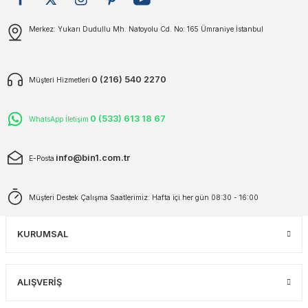
plar
ökecekleri
Gönder
Merkez: Yukarı Dudullu Mh. Natoyolu Cd. No: 165 Ümraniye İstanbul
rı
iler
0 (216) 540 2270
Müşteri Hizmetleri
ları
0 (533) 613 18 67
WhatsApp İletişim
info@bin1.com.tr
E-Posta
Müşteri Destek Çalışma Saatlerimiz: Hafta içi her gün 08:30 - 16:00
KURUMSAL
ALIŞVERİŞ