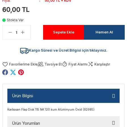
Fiyat
50,00 TL + KDV
akinaları
nalar
Tabancaları
ları
a Kablosu
ucular
60,00 TL
Stokta Var
Testereler
eri
Sökmeler
anları
ar
ar
Sepete Ekle
Hemen Al
kinaları
kinaları
alar
t Bıçaklar
Matkaplar
atkaplar
vi Makinaları
er
Kargo Süresi ve Ücret Bilgisi için tıklayınız.
rı
ar
a Bıçaklar
Tavsiye Et
Fiyat Alarmı
Karşılaştır
tereler
rları
ları
kapları
rı
ta / Bağlantı
ünleri
Ürün Bilgisi
tleri
aları
arı
ri
r
Karbosan Flap Disk 115 NK 120 kum Alüminyum Oxid (82985)
ıkmalar
kinaları
leri
ımları
Ürün Yorumları