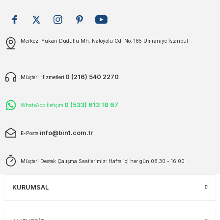
plar
ökecekleri
Gönder
Merkez: Yukarı Dudullu Mh. Natoyolu Cd. No: 165 Ümraniye İstanbul
rı
iler
ları
0 (216) 540 2270
Müşteri Hizmetleri
0 (533) 613 18 67
WhatsApp İletişim
info@bin1.com.tr
E-Posta
Müşteri Destek Çalışma Saatlerimiz: Hafta içi her gün 08:30 - 16:00
KURUMSAL