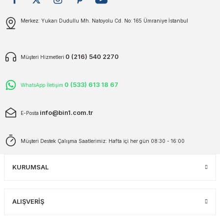
plar
ökecekleri
Gönder
Merkez: Yukarı Dudullu Mh. Natoyolu Cd. No: 165 Ümraniye İstanbul
rı
iler
0 (216) 540 2270
Müşteri Hizmetleri
ları
0 (533) 613 18 67
WhatsApp İletişim
info@bin1.com.tr
E-Posta
Müşteri Destek Çalışma Saatlerimiz: Hafta içi her gün 08:30 - 16:00
KURUMSAL
ALIŞVERİŞ