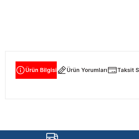
Ürün Bilgisi
Ürün Yorumları
Taksit 
Bu ürünün fiyat bilgisi, resim, ürün açıklamalarında ve diğer kon
Görüş ve önerileriniz için teşekkür ederiz.
Ürün resmi kalitesiz, bozuk veya görüntülenemiyor.
Ürün açıklamasında eksik bilgiler bulunuyor.