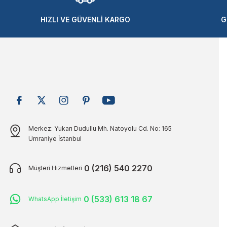
Ürün bilgilerinde hatalar bulunuyor.
Ürün fiyatı diğer sitelerden daha pahalı.
HIZLI VE GÜVENLİ KARGO
G
Bu ürüne benzer farklı alternatifler olmalı.
Merkez: Yukarı Dudullu Mh. Natoyolu Cd. No: 165
Ümraniye İstanbul
0 (216) 540 2270
Müşteri Hizmetleri
0 (533) 613 18 67
WhatsApp İletişim