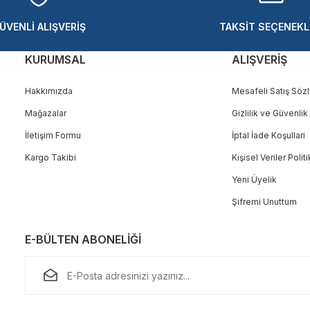
ÜVENLİ ALIŞVERİŞ
TAKSİT SEÇENEKL
KURUMSAL
ALIŞVERİŞ
Hakkımızda
Mesafeli Satış Söz
Mağazalar
Gizlilik ve Güvenlik
Gönder
İletişim Formu
İptal İade Koşullari
Kargo Takibi
Kişisel Veriler Polit
Yeni Üyelik
Şifremi Unuttum
E-BÜLTEN ABONELİĞİ