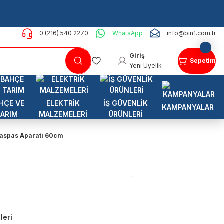
0 (216) 540 2270
WhatsApp
info@bin1.com.tr
Giriş
Sepetim
Yeni Üyelik
HÇE VE
ELEKTRİK
İŞ GÜVENLİK
KAMPANYALAR
TARIM
MALZEMELERİ
ÜRÜNLERİ
 Paspas Aparatı 60cm
leri