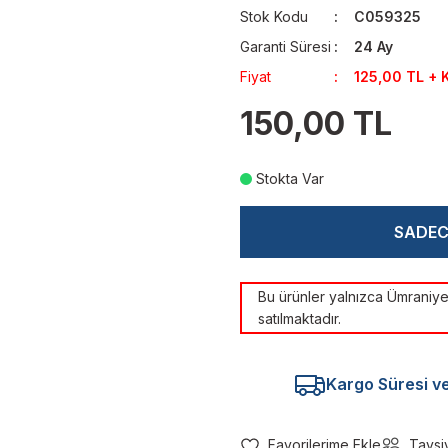
Stok Kodu
C059325
Garanti Süresi
24 Ay
Fiyat
125,00 TL + 
150,00 TL
Stokta Var
SADE
Bu ürünler yalnızca Ümrani
satılmaktadır.
Kargo Süresi ve 
Tavsi