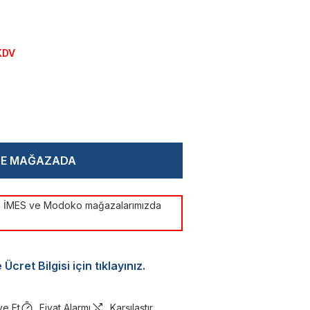
KDV
CE MAĞAZADA
ye İMES ve Modoko mağazalarımızda
Ücret Bilgisi için tıklayınız.
ye Et
Fiyat Alarmı
Karşılaştır