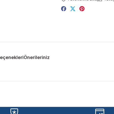
Seçenekleri
Önerileriniz
ularda yetersiz gördüğünüz noktaları öneri formunu kullanarak tarafımıza 
Bu ürüne ilk yorumu siz yapın!
Yorum Yaz