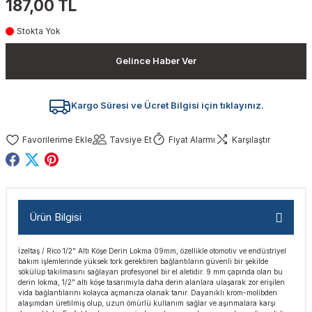
187,00 TL
akinaları
nalar
Tabancaları
ları
a Kablosu
ucular
Stokta Yok
Testereler
eri
Sökmeler
anları
ar
ar
Gelince Haber Ver
kinaları
kinaları
alar
t Bıçaklar
Kargo Süresi ve Ücret Bilgisi için tıklayınız.
Matkaplar
atkaplar
vi Makinaları
er
Tavsiye Et
Fiyat Alarmı
Karşılaştır
rı
ar
a Bıçaklar
tereler
rları
ları
Ürün Bilgisi
kapları
rı
ta / Bağlantı
ünleri
İzeltaş / Rico 1/2" Altı Köşe Derin Lokma 09mm, özellikle otomotiv ve endüstriyel
tleri
aları
arı
ri
r
bakım işlemlerinde yüksek tork gerektiren bağlantıların güvenli bir şekilde
sökülüp takılmasını sağlayan profesyonel bir el aletidir. 9 mm çapında olan bu
derin lokma, 1/2" altı köşe tasarımıyla daha derin alanlara ulaşarak zor erişilen
ıkmalar
kinaları
leri
ımları
vida bağlantılarını kolayca açmanıza olanak tanır. Dayanıklı krom-molibden
alaşımdan üretilmiş olup, uzun ömürlü kullanım sağlar ve aşınmalara karşı