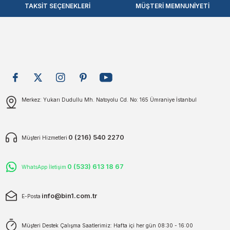
plar
ökecekleri
TAKSİT SEÇENEKLERİ
MÜŞTERİ MEMNUNİYETİ
Ürün fiyatı diğer sitelerden daha pahalı.
Bu ürüne benzer farklı alternatifler olmalı.
rı
iler
ları
Gönder
Merkez: Yukarı Dudullu Mh. Natoyolu Cd. No: 165 Ümraniye İstanbul
0 (216) 540 2270
Müşteri Hizmetleri
0 (533) 613 18 67
WhatsApp İletişim
info@bin1.com.tr
E-Posta
Müşteri Destek Çalışma Saatlerimiz: Hafta içi her gün 08:30 - 16:00