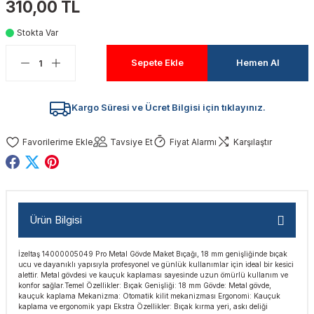
310,00 TL
akinaları
nalar
Tabancaları
ları
a Kablosu
ucular
Stokta Var
Testereler
eri
Sökmeler
anları
ar
ar
Sepete Ekle
Hemen Al
kinaları
kinaları
alar
t Bıçaklar
Kargo Süresi ve Ücret Bilgisi için tıklayınız.
Matkaplar
atkaplar
vi Makinaları
er
Tavsiye Et
Fiyat Alarmı
Karşılaştır
rı
ar
a Bıçaklar
tereler
rları
ları
Ürün Bilgisi
kapları
rı
ta / Bağlantı
ünleri
İzeltaş 14000005049 Pro Metal Gövde Maket Bıçağı, 18 mm genişliğinde bıçak
tleri
aları
arı
ri
r
ucu ve dayanıklı yapısıyla profesyonel ve günlük kullanımlar için ideal bir kesici
alettir. Metal gövdesi ve kauçuk kaplaması sayesinde uzun ömürlü kullanım ve
konfor sağlar.​ Temel Özellikler: Bıçak Genişliği: 18 mm Gövde: Metal gövde,
ıkmalar
kinaları
leri
ımları
kauçuk kaplama Mekanizma: Otomatik kilit mekanizması Ergonomi: Kauçuk
kaplama ve ergonomik yapı Ekstra Özellikler: Bıçak kırma yeri, askı deliği