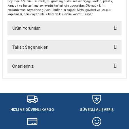
Boyutlar: 172 mm uzunluk, 85 gram ağırlık​ Bu maket bıçağı, karton, plastik,
esmeler
akinaları
 Malzemeleri
u Kesiciler
kauçuk ve benzeri malzemelerin kesimi için uygundur. Otomatik kilit
mekanizması sayesinde güvenli kullanım sağlar. Metal gövdesi ve kauçuk
kaplaması, hem dayanıklılık hem de kullanım konforu sunar.​
ar
ları
kenceler
Ürün Yorumları
Makınası
akinaları
ları
ı
Taksit Seçenekleri
hazları
kinaları
ı
estereler
Bu ürüne ilk yorumu siz yapın!
lar
ri
Önerileriniz
Yorum Yaz
ları
çakları
antaları
Bu ürünün fiyat bilgisi, resim, ürün açıklamalarında ve diğer
konularda yetersiz gördüğünüz noktaları öneri formunu
aları
kullanarak tarafımıza iletebilirsiniz.
Görüş ve önerileriniz için teşekkür ederiz.
ı
HIZLI VE GÜVENLİ KARGO
GÜVENLİ ALIŞVERİŞ
Ürün resmi kalitesiz, bozuk veya görüntülenemiyor.
ıtıcılar
ımlar
Ürün açıklamasında eksik bilgiler bulunuyor.
Ürün bilgilerinde hatalar bulunuyor.