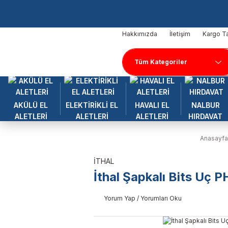
Hakkımızda
İletişim
Kargo Ta
AKÜLÜ EL
ELEKTİRİKLİ EL
HAVALI EL
NALBUR
ALETLERİ
ALETLERİ
ALETLERİ
HIRDAVAT
Anasayfa
İTHAL
İthal Şapkalı Bits Uç
Yorum Yap / Yorumları Oku