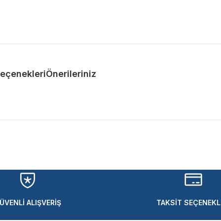
Seçenekleri
Önerileriniz
ularda yetersiz gördüğünüz noktaları öneri formunu kullanarak tarafımıza 
Bu ürüne ilk yorumu siz yapın!
Yorum Yaz
ÜVENLİ ALIŞVERİŞ
TAKSİT SEÇENEKL