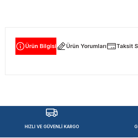
Ürün Bilgisi
Ürün Yorumları
Taksit 
Bu ürünün fiyat bilgisi, resim, ürün açıklamalarında ve diğer kon
Görüş ve önerileriniz için teşekkür ederiz.
Ürün resmi kalitesiz, bozuk veya görüntülenemiyor.
Ürün açıklamasında eksik bilgiler bulunuyor.
Ürün bilgilerinde hatalar bulunuyor.
Ürün fiyatı diğer sitelerden daha pahalı.
HIZLI VE GÜVENLİ KARGO
G
Bu ürüne benzer farklı alternatifler olmalı.