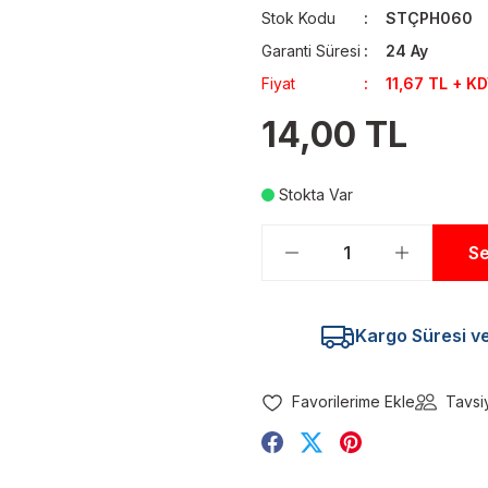
Stok Kodu
STÇPH060
Garanti Süresi
24 Ay
Fiyat
11,67 TL + K
14,00 TL
Stokta Var
Se
Kargo Süresi ve 
Tavsi