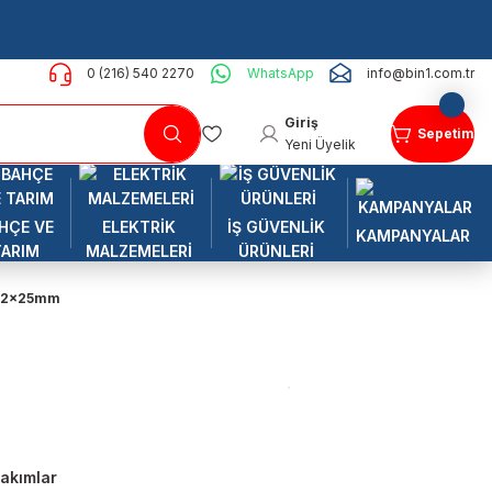
0 (216) 540 2270
WhatsApp
info@bin1.com.tr
Giriş
Sepetim
Yeni Üyelik
HÇE VE
ELEKTRİK
İŞ GÜVENLİK
KAMPANYALAR
TARIM
MALZEMELERİ
ÜRÜNLERİ
 PH2x25mm
Takımlar