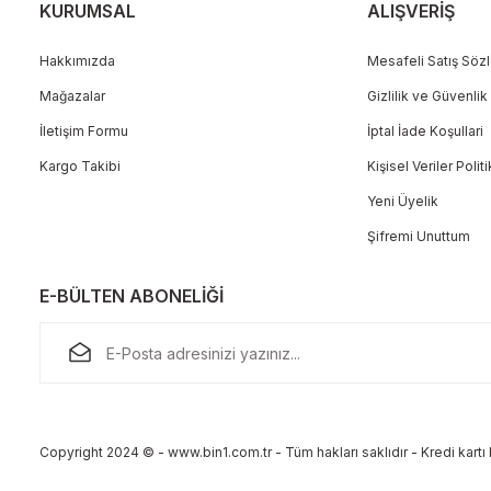
KURUMSAL
ALIŞVERİŞ
Hakkımızda
Mesafeli Satış Söz
Mağazalar
Gizlilik ve Güvenlik
Gönder
İletişim Formu
İptal İade Koşullari
Kargo Takibi
Kişisel Veriler Polit
Yeni Üyelik
Şifremi Unuttum
E-BÜLTEN ABONELİĞİ
Copyright 2024 © - www.bin1.com.tr - Tüm hakları saklıdır - Kredi kartı b