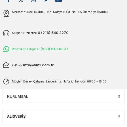
plar
ökecekleri
Gönder
Merkez: Yukarı Dudullu Mh. Natoyolu Cd. No: 165 Ümraniye İstanbul
rı
iler
0 (216) 540 2270
Müşteri Hizmetleri
ları
0 (533) 613 18 67
WhatsApp İletişim
info@bin1.com.tr
E-Posta
Müşteri Destek Çalışma Saatlerimiz: Hafta içi her gün 08:30 - 16:00
KURUMSAL
ALIŞVERİŞ